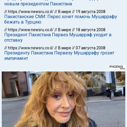
новым президентом Пакистана
//
https://www.newsru.co.il/
//
В мире
//
19 августа 2008
Пакистанские СМИ: Перес хочет помочь Мушаррафу
бежать в Турцию
//
https://www.newsru.co.il/
//
В мире
//
18 августа 2008
Президент Пакистана Первез Мушарраф уходит в
отставку
//
https://www.newsru.co.il/
//
В мире
//
07 августа 2008
Президенту Пакистана Первезу Мушаррафу грозит
импичмент