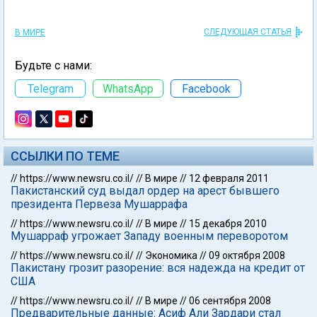
СЛЕДУЮЩАЯ СТАТЬЯ
В МИРЕ
Будьте с нами:
Telegram
WhatsApp
Facebook
ССЫЛКИ ПО ТЕМЕ
//
https://www.newsru.co.il/
//
В мире
//
12 февраля 2011
Пакистанский суд выдал ордер на арест бывшего
президента Первеза Мушаррафа
//
https://www.newsru.co.il/
//
В мире
//
15 декабря 2010
Мушарраф угрожает Западу военным переворотом
//
https://www.newsru.co.il/
//
Экономика
//
09 октября 2008
Пакистану грозит разорение: вся надежда на кредит от
США
//
https://www.newsru.co.il/
//
В мире
//
06 сентября 2008
Предварительные данные: Асиф Али Зардари стал