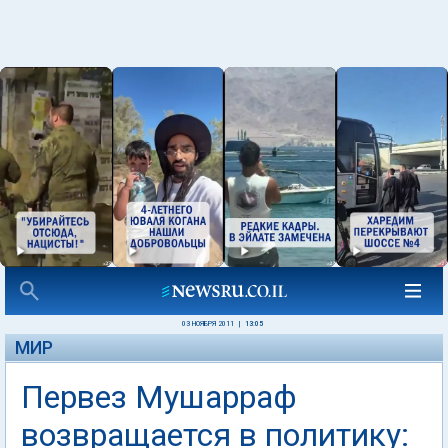
03 НОЯБРЯ 2011
|
13:05
МИР
Первез Мушарраф
возвращается в политику: