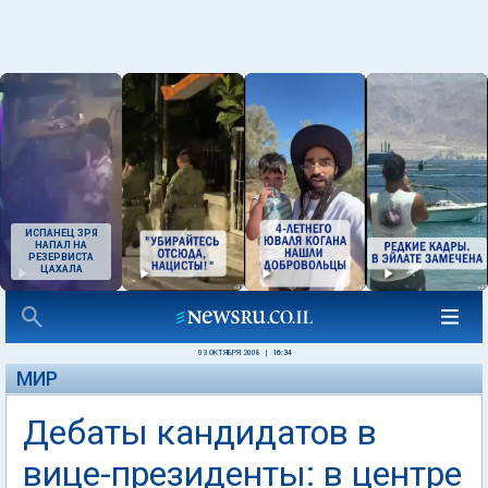
ИСПАНЕЦ ЗРЯ
НАПАЛ НА
РЕЗЕРВИСТА
ЦАХАЛА
03 ОКТЯБРЯ 2008
|
16:34
МИР
Дебаты кандидатов в
вице-президенты: в центре