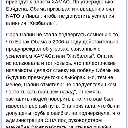
приведут к власти ХАМАС. По утверждению
Байдена, Обама призывал и к введению сил
NATO в Ливан, чтобы не допустить усиления
влияния "Хизбаллы".
Сара Пэлин не стала подвергать сомнению то,
что Барак Обама в 2006-м году действительно
предупреждал об угрозах, связанных с
усилением ХАМАСа или "Хизбаллы". Она не
использовала и тот козырь, что палестинские
исламисты делают ставку на победу Обамы на
будущих президентских выборах. Но, тем не
менее, Пэлин отметила: не следует "слишком
часто тыкать пальцем назад", стремясь
заставить людей поверить в то, что вам был
известен верный путь. Она признала, что были
допущены грубые ошибки, но подчеркнула, что
администрация США под руководством
Маккейна будет работать, учитывая ошибки