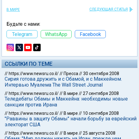
СЛЕДУЮЩАЯ СТАТЬЯ
В МИРЕ
Будьте с нами:
Telegram
WhatsApp
Facebook
ССЫЛКИ ПО ТЕМЕ
//
https://www.newsru.co.il/
//
Пресса
//
30 сентября 2008
Сирия готова дружить и с Обамой, и с Маккейном.
Интервью Муалема The Wall Street Journal
//
https://www.newsru.co.il/
//
В мире
//
27 сентября 2008
Теледебаты Обамы и Маккейна: необходимы новые
санкции против Ирана
//
https://www.newsru.co.il/
//
В мире
//
10 сентября 2008
"Раввины в защиту Обамы" начали борьбу за еврейский
электорат США
//
https://www.newsru.co.il/
//
В мире
//
25 августа 2008
Обама: "Мир должен нажать на Иран, прежде чем