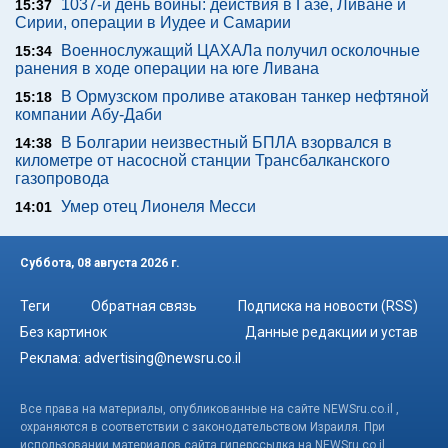
1037-й день войны: действия в Газе, Ливане и
15:37
Сирии, операции в Иудее и Самарии
Военнослужащий ЦАХАЛа получил осколочные
15:34
ранения в ходе операции на юге Ливана
В Ормузском проливе атакован танкер нефтяной
15:18
компании Абу-Даби
В Болгарии неизвестный БПЛА взорвался в
14:38
километре от насосной станции Трансбалканского
газопровода
Умер отец Лионеля Месси
14:01
Суббота, 08 августа 2026 г.
Теги
Обратная связь
Подписка на новости (RSS)
Без картинок
Данные редакции и устав
Реклама:
advertising@newsru.co.il
Все права на материалы, опубликованные на сайте NEWSru.co.il ,
охраняются в соответствии с законодательством Израиля. При
использовании материалов сайта гиперссылка на NEWSru.co.il