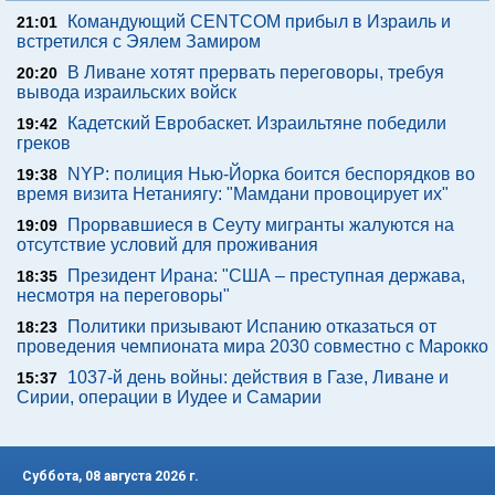
Командующий CENTCOM прибыл в Израиль и
21:01
встретился с Эялем Замиром
В Ливане хотят прервать переговоры, требуя
20:20
вывода израильских войск
Кадетский Евробаскет. Израильтяне победили
19:42
греков
NYP: полиция Нью-Йорка боится беспорядков во
19:38
время визита Нетаниягу: "Мамдани провоцирует их"
Прорвавшиеся в Сеуту мигранты жалуются на
19:09
отсутствие условий для проживания
Президент Ирана: "США – преступная держава,
18:35
несмотря на переговоры"
Политики призывают Испанию отказаться от
18:23
проведения чемпионата мира 2030 совместно с Марокко
1037-й день войны: действия в Газе, Ливане и
15:37
Сирии, операции в Иудее и Самарии
Суббота, 08 августа 2026 г.