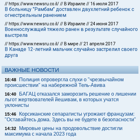
//
https://www.newsru.co.il/
//
В Израиле
//
16 июля 2017
В больницу "Рамбам" доставлен двухлетний ребенок с
огнестрельным ранением
//
https://www.newsru.co.il/
//
В Израиле
//
24 июня 2017
Военнослужащий тяжело ранен в результате случайного
выстрела
//
https://www.newsru.co.il/
//
В мире
//
21 апреля 2017
В Канаде 12-летний мальчик случайно застрелил своего
друга
ВАЖНЫЕ НОВОСТИ
Полиция опровергла слухи о "чрезвычайном
16:48
происшествии" на набережной Тель-Авива
БАГАЦ отказался заморозить решение о лишении
16:40
льгот жертвователей йешивам, в которых учатся
уклонисты
Корсиканские сепаратисты угрожают французам:
15:46
"Оставайтесь дома. Здесь вы не будете в безопасности"
Мировые цены на продовольствие достигли
14:32
максимума с начала 2023 года