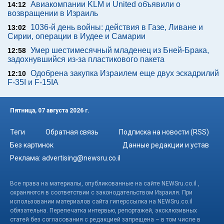
Авиакомпании KLM и United объявили о
14:12
возвращении в Израиль
1036-й день войны: действия в Газе, Ливане и
13:02
Сирии, операции в Иудее и Самарии
Умер шестимесячный младенец из Бней-Брака,
12:58
задохнувшийся из-за пластикового пакета
Одобрена закупка Израилем еще двух эскадрилий
12:10
F-35I и F-15IA
Пятница, 07 августа 2026 г.
Теги
Обратная связь
Подписка на новости (RSS)
Без картинок
Данные редакции и устав
Реклама:
advertising@newsru.co.il
Все права на материалы, опубликованные на сайте NEWSru.co.il ,
охраняются в соответствии с законодательством Израиля. При
использовании материалов сайта гиперссылка на NEWSru.co.il
обязательна. Перепечатка интервью, репортажей, эксклюзивных
статей без согласования с редакцией запрещена – в том числе в