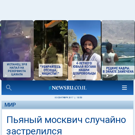
ИСПАНЕЦ ЗРЯ
НАПАЛ НА
РЕЗЕРВИСТА
ЦАХАЛА
03 СЕНТЯБРЯ 2017
|
13:53
МИР
Пьяный москвич случайно
застрелился