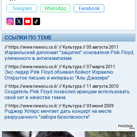
Telegram
WhatsApp
Facebook
ССЫЛКИ ПО ТЕМЕ
//
https://www.newsru.co.il/
//
Культура
//
05 августа 2011
Израильский дипломат "защитил" основателя Pink Floyd,
уличенного в антисемитизме
//
https://www.newsru.co.il/
//
Культура
//
07 марта 2011
Экс-лидер Pink Floyd объявил бойкот Израилю.
Открытое письмо и интервью "Аль-Джазире"
//
https://www.newsru.co.il/
//
Культура
//
11 августа 2010
Создатель Pink Floyd позволил иранцам использовать
свой хит в качестве гимна
//
https://www.newsru.co.il/
//
Культура
//
03 июня 2009
Роджер Уотерс мечтает дать концерт на месте
разрушенного "забора безопасности"