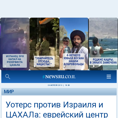
ИСПАНЕЦ ЗРЯ
НАПАЛ НА
РЕЗЕРВИСТА
ЦАХАЛА
04 АПРЕЛЯ 2013
|
10:30
МИР
Уотерс против Израиля и
ЦАХАЛа: еврейский центр