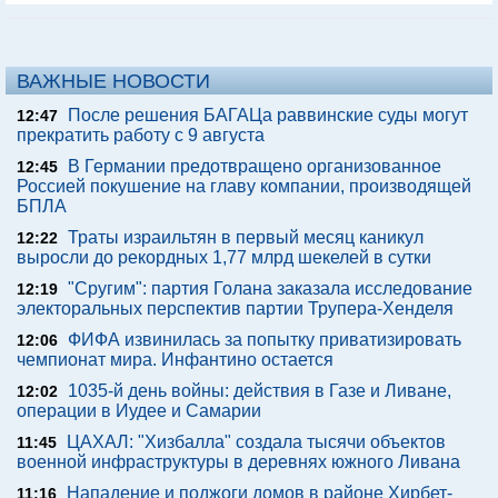
ВАЖНЫЕ НОВОСТИ
После решения БАГАЦа раввинские суды могут
12:47
прекратить работу с 9 августа
В Германии предотвращено организованное
12:45
Россией покушение на главу компании, производящей
БПЛА
Траты израильтян в первый месяц каникул
12:22
выросли до рекордных 1,77 млрд шекелей в сутки
"Сругим": партия Голана заказала исследование
12:19
электоральных перспектив партии Трупера-Хенделя
ФИФА извинилась за попытку приватизировать
12:06
чемпионат мира. Инфантино остается
1035-й день войны: действия в Газе и Ливане,
12:02
операции в Иудее и Самарии
ЦАХАЛ: "Хизбалла" создала тысячи объектов
11:45
военной инфраструктуры в деревнях южного Ливана
Нападение и поджоги домов в районе Хирбет-
11:16