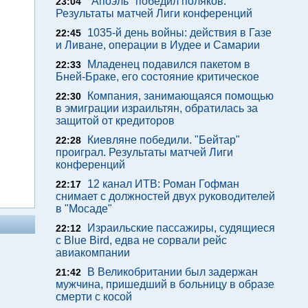
"Апоэль" победил поляков.
23:04
Результаты матчей Лиги конференций
1035-й день войны: действия в Газе
22:45
и Ливане, операции в Иудее и Самарии
Младенец подавился пакетом в
22:33
Бней-Браке, его состояние критическое
Компания, занимающаяся помощью
22:30
в эмиграции израильтян, обратилась за
защитой от кредиторов
Киевляне победили. "Бейтар"
22:28
проиграл. Результаты матчей Лиги
конференций
12 канал ИТВ: Роман Гофман
22:17
снимает с должностей двух руководителей
в "Мосаде"
Израильские пассажиры, судящиеся
22:12
с Blue Bird, едва не сорвали рейс
авиакомпании
В Великобритании был задержан
21:42
мужчина, пришедший в больницу в образе
смерти с косой