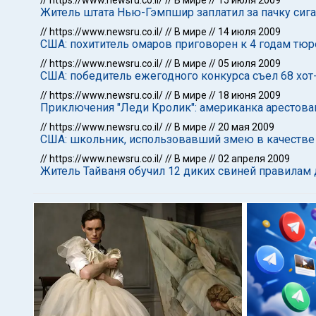
//
https://www.newsru.co.il/
//
В мире
//
15 июля 2009
Житель штата Нью-Гэмпшир заплатил за пачку сиг
//
https://www.newsru.co.il/
//
В мире
//
14 июля 2009
США: похититель омаров приговорен к 4 годам тю
//
https://www.newsru.co.il/
//
В мире
//
05 июля 2009
США: победитель ежегодного конкурса съел 68 хот-
//
https://www.newsru.co.il/
//
В мире
//
18 июня 2009
Приключения "Леди Кролик": американка арестова
//
https://www.newsru.co.il/
//
В мире
//
20 мая 2009
США: школьник, использовавший змею в качестве 
//
https://www.newsru.co.il/
//
В мире
//
02 апреля 2009
Житель Тайваня обучил 12 диких свиней правила