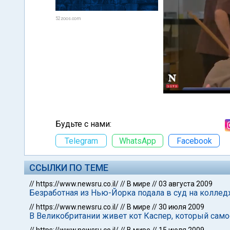
52zoos.com
Будьте с нами:
Telegram
WhatsApp
Facebook
ССЫЛКИ ПО ТЕМЕ
//
https://www.newsru.co.il/
//
В мире
//
03 августа 2009
Безработная из Нью-Йорка подала в суд на коллед
//
https://www.newsru.co.il/
//
В мире
//
30 июля 2009
В Великобритании живет кот Каспер, который само