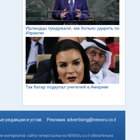
е редакции и устав
Реклама:
advertising@newsru.co.il
и материалов сайта гиперссылка на NEWSru.co.il обязательна.