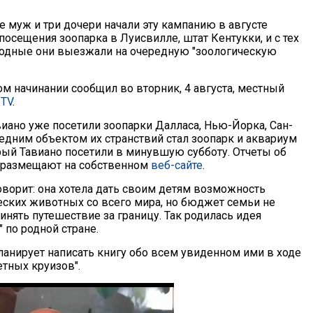
е муж и три дочери начали эту кампанию в августе
посещения зоопарка в Луисвилле, штат Кентукки, и с тех
одные они выезжали на очередную "зоологическую
ом начинании сообщил во вторник, 4 августа, местный
TV
.
иано уже посетили зоопарки Далласа, Нью-Йорка, Сан-
ледним объектом их странствий стал зоопарк и аквариум
рый Тавиано посетили в минувшую субботу. Отчеты об
и размещают на собственном
веб-сайте
.
оворит: она хотела дать своим детям возможность
еских животных со всего мира, но бюджет семьи не
инять путешествие за границу. Так родилась идея
 по родной стране.
ланирует написать книгу обо всем увиденном ими в ходе
тных круизов".