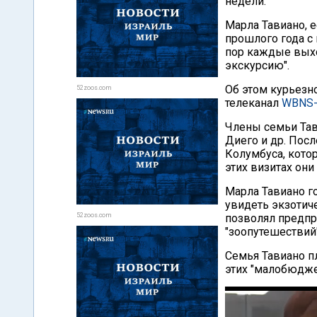
недели.
Марла Тавиано, е
прошлого года с 
пор каждые вых
экскурсию".
Об этом курьезн
52zoos.com
телеканал
WBNS-
Члены семьи Тав
Диего и др. Пос
Колумбуса, кото
этих визитах он
Марла Тавиано г
увидеть экзотич
52zoos.com
позволял предпр
"зоопутешествий"
Семья Тавиано п
этих "малобюдже