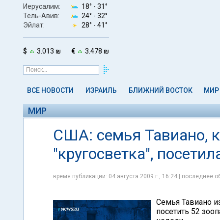
Иерусалим:
18° -
31°
Тель-Авив:
24° -
32°
Эйлат:
28° -
41°
$
3.013 ₪
€
3.478 ₪
ВСЕ НОВОСТИ
ИЗРАИЛЬ
БЛИЖНИЙ ВОСТОК
МИР
МИР
США: семья Тавиано, к
"кругосветка", посетил
время публикации: 04 августа 2009 г., 16:24 | последнее об
Семья Тавиано и
посетить 52 зоо