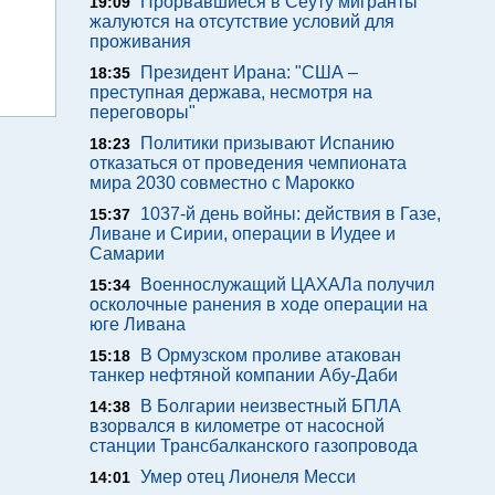
Прорвавшиеся в Сеуту мигранты
19:09
жалуются на отсутствие условий для
проживания
Президент Ирана: "США –
18:35
преступная держава, несмотря на
переговоры"
Политики призывают Испанию
18:23
отказаться от проведения чемпионата
мира 2030 совместно с Марокко
1037-й день войны: действия в Газе,
15:37
Ливане и Сирии, операции в Иудее и
Самарии
Военнослужащий ЦАХАЛа получил
15:34
осколочные ранения в ходе операции на
юге Ливана
В Ормузском проливе атакован
15:18
танкер нефтяной компании Абу-Даби
В Болгарии неизвестный БПЛА
14:38
взорвался в километре от насосной
станции Трансбалканского газопровода
Умер отец Лионеля Месси
14:01