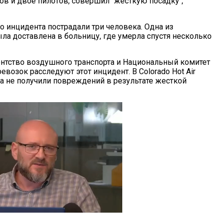
ов и двое пилотов, совершил "жесткую посадку",
го инцидента пострадали три человека. Одна из
ла доставлена в больницу, где умерла спустя несколько
нтство воздушного транспорта и Национальный комитет
евозок расследуют этот инцидент. В Colorado Hot Air
зина не получили повреждений в результате жесткой