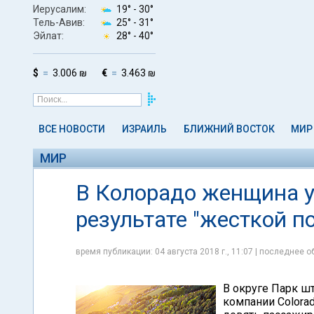
Иерусалим:
19° -
30°
Тель-Авив:
25° -
31°
Эйлат:
28° -
40°
$
3.006 ₪
€
3.463 ₪
ВСЕ НОВОСТИ
ИЗРАИЛЬ
БЛИЖНИЙ ВОСТОК
МИР
МИР
В Колорадо женщина у
результате "жесткой п
время публикации: 04 августа 2018 г., 11:07 | последнее об
В округе Парк шт
компании Colorado