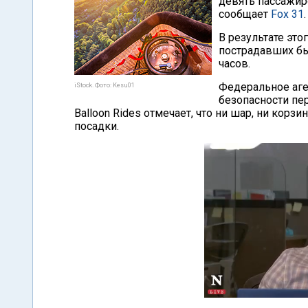
девять пассажир
сообщает
Fox 31
.
В результате это
пострадавших бы
часов.
Федеральное аге
iStock. Фото: Kesu01
безопасности пер
Balloon Rides отмечает, что ни шар, ни кор
посадки.