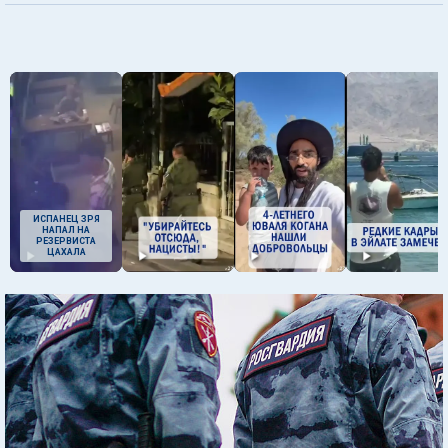
ИСПАНЕЦ ЗРЯ
НАПАЛ НА
РЕЗЕРВИСТА
ЦАХАЛА