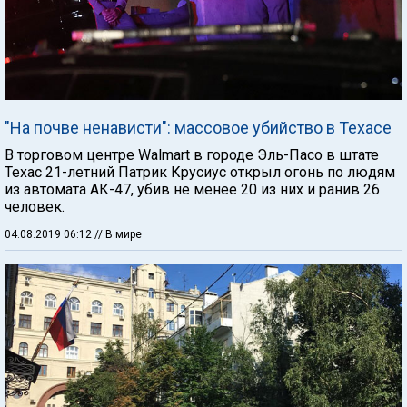
"На почве ненависти": массовое убийство в Техасе
В торговом центре Walmart в городе Эль-Пасо в штате
Техас 21-летний Патрик Крусиус открыл огонь по людям
из автомата АК-47, убив не менее 20 из них и ранив 26
человек.
04.08.2019 06:12
// В мире