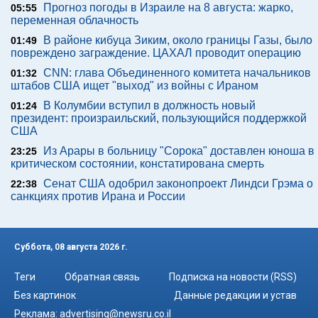
Прогноз погоды в Израиле на 8 августа: жарко,
05:55
переменная облачность
В районе кибуца Зиким, около границы Газы, было
01:49
повреждено заграждение. ЦАХАЛ проводит операцию
CNN: глава Объединенного комитета начальников
01:32
штабов США ищет "выход" из войны с Ираном
В Колумбии вступил в должность новый
01:24
президент: произраильский, пользующийся поддержкой
США
Из Арары в больницу "Сорока" доставлен юноша в
23:25
критическом состоянии, констатирована смерть
Сенат США одобрил законопроект Линдси Грэма о
22:38
санкциях против Ирана и России
Суббота, 08 августа 2026 г.
Теги
Обратная связь
Подписка на новости (RSS)
Без картинок
Данные редакции и устав
Реклама:
advertising@newsru.co.il