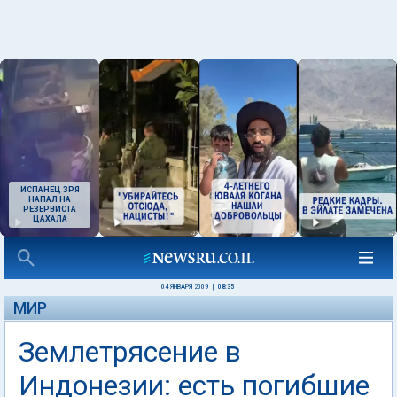
ИСПАНЕЦ ЗРЯ
НАПАЛ НА
РЕЗЕРВИСТА
ЦАХАЛА
04 ЯНВАРЯ 2009
|
08:35
МИР
Землетрясение в
Индонезии: есть погибшие