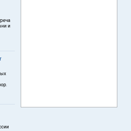
треча
вни и
т
ных
ор.
ссии