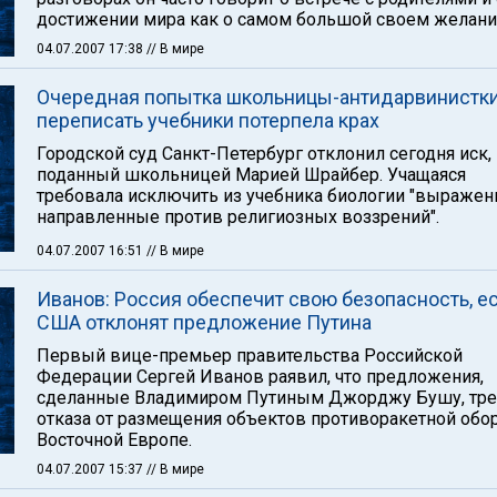
достижении мира как о самом большой своем желани
04.07.2007 17:38
// В мире
Очередная попытка школьницы-антидарвинистк
переписать учебники потерпела крах
Городской суд Санкт-Петербург отклонил сегодня иск,
поданный школьницей Марией Шрайбер. Учащаяся
требовала исключить из учебника биологии "выражен
направленные против религиозных воззрений".
04.07.2007 16:51
// В мире
Иванов: Россия обеспечит свою безопасность, е
США отклонят предложение Путина
Первый вице-премьер правительства Российской
Федерации Сергей Иванов pаявил, что предложения,
сделанные Владимиром Путиным Джорджу Бушу, тр
отказа от размещения объектов противоракетной обо
Восточной Европе.
04.07.2007 15:37
// В мире