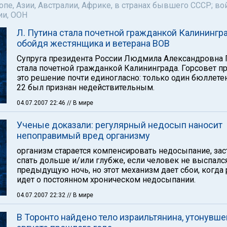
пе, Азии, Австралии, Африке, в странах бывшего СССР; во
ии, ООН
Л. Путина стала почетной гражданкой Калинингра
обойдя жестянщика и ветерана ВОВ
Супруга президента России Людмила Александровна 
стала почетной гражданкой Калининграда. Горсовет п
это решение почти единогласно: только один бюллете
22 был признан недействительным.
04.07.2007 22:46
// В мире
Ученые доказали: регулярный недосып наносит
непоправимый вред организму
организм старается компенсировать недосыпание, зас
спать дольше и/или глубже, если человек не выспалс
предыдущую ночь, но этот механизм дает сбои, когда 
идет о постоянном хроническом недосыпании.
04.07.2007 22:32
// В мире
В Торонто найдено тело израильтянина, утонувше