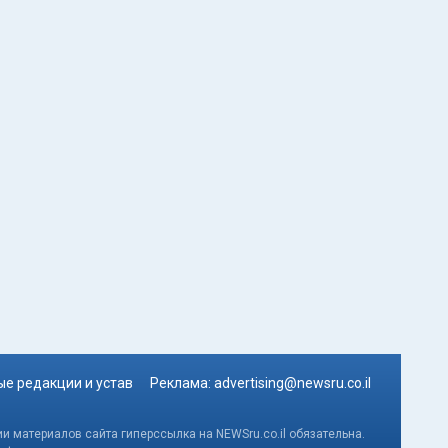
е редакции и устав
Реклама:
advertising@newsru.co.il
и материалов сайта гиперссылка на NEWSru.co.il обязательна.