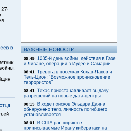
 27-
в
мя
еев в
ВАЖНЫЕ НОВОСТИ
1035-й день войны: действия в Газе
08:49
мятник
и Ливане, операции в Иудее и Самарии
войны.
Тревога в поселках Кохав-Яаков и
08:41
Тель-Цион: "Возможное проникновение
общин
террористов"
Техас приостанавливает выдачу
08:41
разрешений на новые дата-центры
В ходе поисков Эльдара Даяна
08:13
отца
обнаружено тело, личность погибшего
тьей
устанавливается
В США расширяются
08:01
приписываемые Ирану кибератаки на
 о