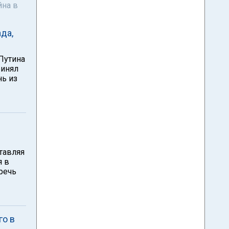
йна в
да,
Путина
ринял
нь из
тавляя
я в
речь
го в