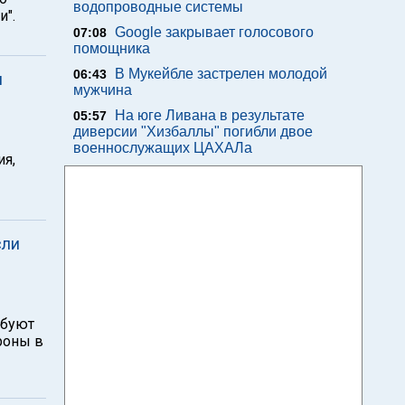
водопроводные системы
и".
Google закрывает голосового
07:08
помощника
В Мукейбле застрелен молодой
06:43
и
мужчина
На юге Ливана в результате
05:57
диверсии "Хизбаллы" погибли двое
военнослужащих ЦАХАЛа
ия,
сли
ебуют
роны в