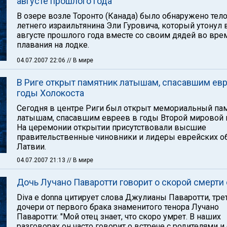
августе прошлого года
В озере возле Торонто (Канада) было обнаружено тело
летнего израильтянина Эли Гуровича, который утонул 
августе прошлого года вместе со своим дядей во вре
плавания на лодке.
04.07.2007 22:06
// В мире
В Риге открыт памятник латышам, спасавшим евр
годы Холокоста
Сегодня в центре Риги был открыт мемориальный па
латышам, спасавшим евреев в годы Второй мировой 
На церемонии открытии присутствовали высшие
правительственные чиновники и лидеры еврейских 
Латвии.
04.07.2007 21:13
// В мире
Дочь Лучано Паваротти говорит о скорой смерти 
Diva e donna цитирует слова Джулианы Паваротти, тре
дочери от первого брака знаменитого тенора Лучано
Паваротти: "Мой отец знает, что скоро умрет. В наших
разговорах он часто говорит о встрече с родителями и