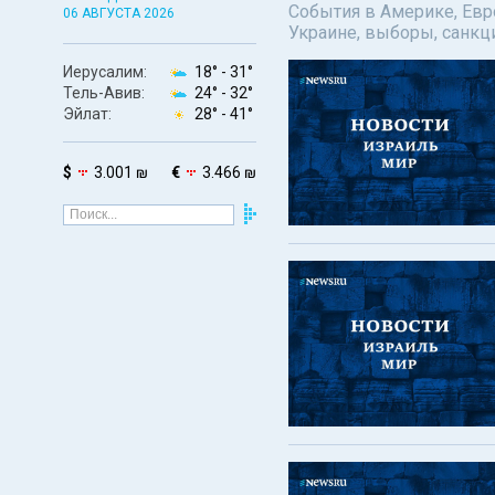
События в Америке, Евро
06 АВГУСТА 2026
Украине, выборы, санкц
Иерусалим:
18° -
31°
Тель-Авив:
24° -
32°
Эйлат:
28° -
41°
$
3.001 ₪
€
3.466 ₪