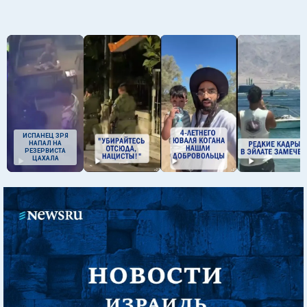
ИСПАНЕЦ ЗРЯ
НАПАЛ НА
РЕЗЕРВИСТА
ЦАХАЛА