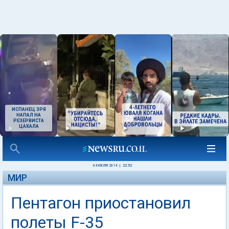
ИСПАНЕЦ ЗРЯ
НАПАЛ НА
РЕЗЕРВИСТА
ЦАХАЛА
04 ИЮЛЯ 2014
|
22:52
МИР
Пентагон приостановил
полеты F-35