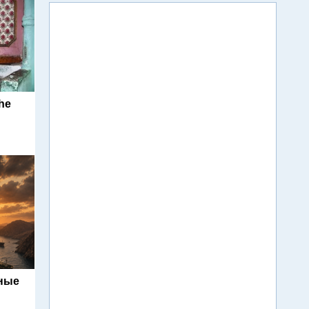
he
ьные