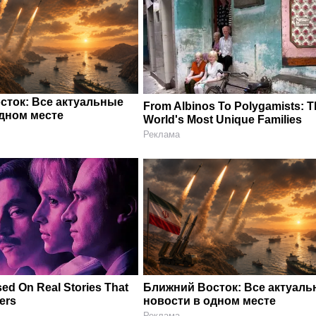
сток: Все актуальные
From Albinos To Polygamists: T
одном месте
World's Most Unique Families
Реклама
ed On Real Stories That
Ближний Восток: Все актуал
ers
новости в одном месте
Реклама