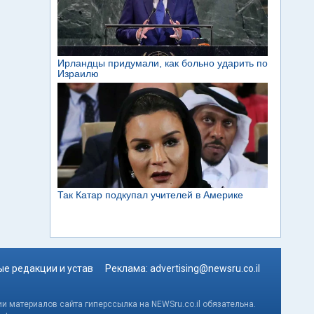
е редакции и устав
Реклама:
advertising@newsru.co.il
и материалов сайта гиперссылка на NEWSru.co.il обязательна.