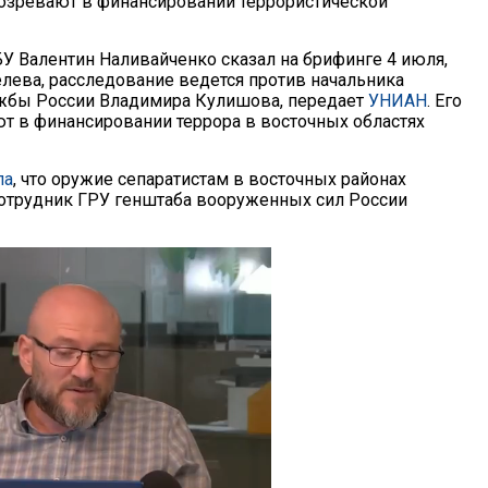
одозревают в финансировании террористической
У Валентин Наливайченко сказал на брифинге 4 июля,
елева, расследование ведется против начальника
жбы России Владимира Кулишова, передает
УНИАН
. Его
т в финансировании террора в восточных областях
ла
, что оружие сепаратистам в восточных районах
отрудник ГРУ генштаба вооруженных сил России