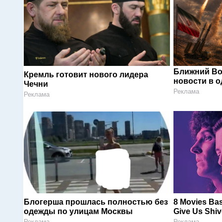
Ближний Во
Кремль готовит нового лидера
новости в 
Чечни
Реклама
Реклама
Блогерша прошлась полностью без
8 Movies Bas
одежды по улицам Москвы
Give Us Shiv
Реклама
Реклама