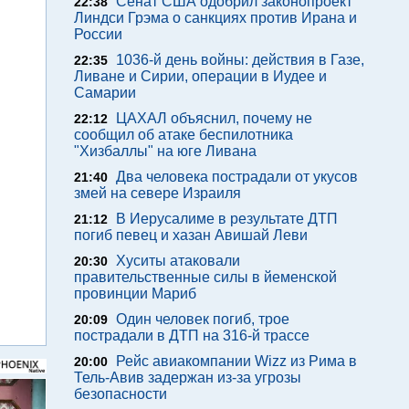
Сенат США одобрил законопроект
22:38
Линдси Грэма о санкциях против Ирана и
России
1036-й день войны: действия в Газе,
22:35
Ливане и Сирии, операции в Иудее и
Самарии
ЦАХАЛ объяснил, почему не
22:12
сообщил об атаке беспилотника
"Хизбаллы" на юге Ливана
Два человека пострадали от укусов
21:40
змей на севере Израиля
В Иерусалиме в результате ДТП
21:12
погиб певец и хазан Авишай Леви
Хуситы атаковали
20:30
правительственные силы в йеменской
провинции Мариб
Один человек погиб, трое
20:09
пострадали в ДТП на 316-й трассе
Рейс авиакомпании Wizz из Рима в
20:00
Тель-Авив задержан из-за угрозы
безопасности