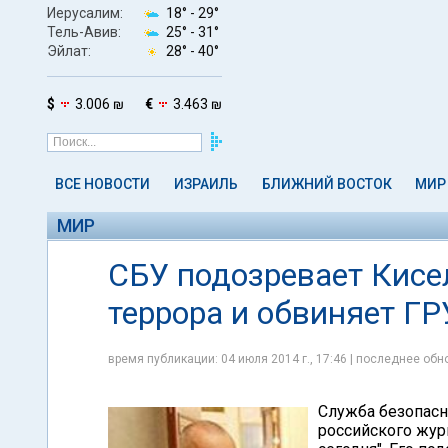
Иерусалим:
18° -
29°
Тель-Авив:
25° -
31°
Эйлат:
28° -
40°
$
3.006 ₪
€
3.463 ₪
ВСЕ НОВОСТИ
ИЗРАИЛЬ
БЛИЖНИЙ ВОСТОК
МИР
МИР
СБУ подозревает Кисе
террора и обвиняет ГР
время публикации: 04 июля 2014 г., 17:46 | последнее обно
Служба безопасн
российского жур