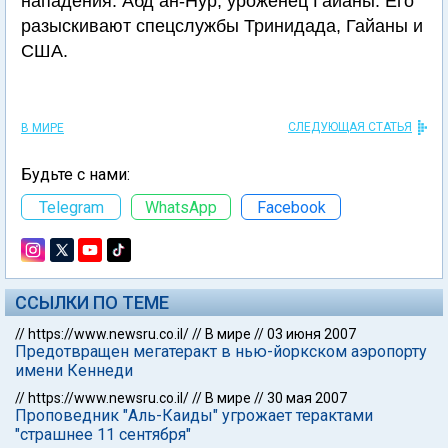
нападения: Абд ан-Нур, уроженец Гайаны. Его
разыскивают спецслужбы Тринидада, Гайаны и
США.
СЛЕДУЮЩАЯ СТАТЬЯ
В МИРЕ
Будьте с нами:
Telegram
WhatsApp
Facebook
ССЫЛКИ ПО ТЕМЕ
//
https://www.newsru.co.il/
//
В мире
//
03 июня 2007
Предотвращен мегатеракт в нью-йоркском аэропорту
имени Кеннеди
//
https://www.newsru.co.il/
//
В мире
//
30 мая 2007
Проповедник "Аль-Каиды" угрожает терактами
"страшнее 11 сентября"