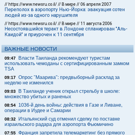
//
https://www.newsru.co.il/
//
В мире
//
06 апреля 2007
Переполох в аэропорту Нью-Йорка: эвакуация сотен
людей из-за одного нарушителя
//
https://www.newsru.co.il/
//
В мире
//
11 августа 2006
Несостоявшийся теракт в Лондоне спланирован "Аль-
Каидой" и приурочен к 11 сентября
ВАЖНЫЕ НОВОСТИ
Власти Таиланда рекомендуют туристам
09:47
использовать чемоданы с сертифицированным замком
TSA
Опрос "Mаарива": предвыборный расклад за
09:17
неделю не изменился
В Таиланде ученик открыл стрельбу в школе:
09:03
множество убитых и раненых
1036-й день войны: действия в Газе и Ливане,
08:54
операции в Иудее и Самарии
Итальянский суд отменил сделку по поставке
08:32
израильского радара для аэропорта Фьюмичино
Франция запретила телемаркетинг без прямого
07:55