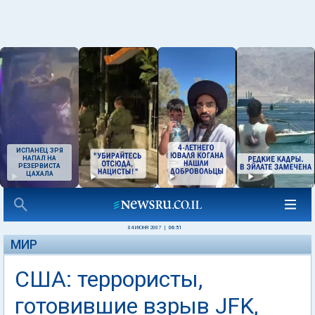
ИСПАНЕЦ ЗРЯ
НАПАЛ НА
РЕЗЕРВИСТА
ЦАХАЛА
04 ИЮНЯ 2007
|
06:51
МИР
США: террористы,
готовившие взрыв JFK,