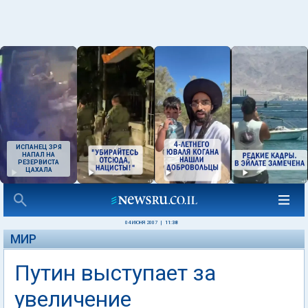
ИСПАНЕЦ ЗРЯ
НАПАЛ НА
РЕЗЕРВИСТА
ЦАХАЛА
04 ИЮНЯ 2007
|
11:38
МИР
Путин выступает за
увеличение