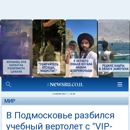
ИСПАНЕЦ ЗРЯ
НАПАЛ НА
РЕЗЕРВИСТА
ЦАХАЛА
04 ИЮНЯ 2007
|
14:25
МИР
В Подмосковье разбился
учебный вертолет с "VIP-