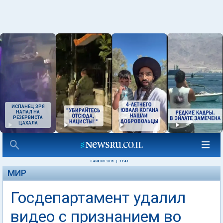
ИСПАНЕЦ ЗРЯ
НАПАЛ НА
РЕЗЕРВИСТА
ЦАХАЛА
04 ИЮНЯ 2016
|
11:41
МИР
Госдепартамент удалил
видео с признанием во