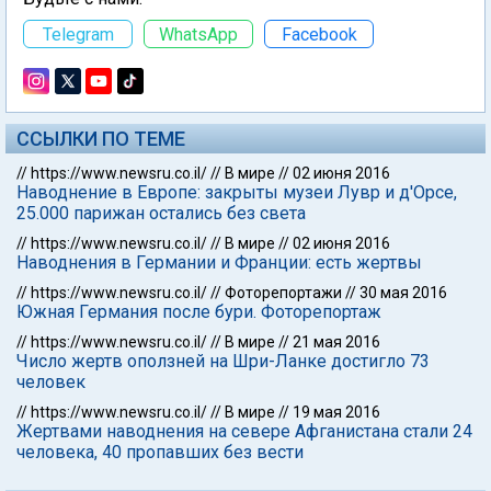
Telegram
WhatsApp
Facebook
ССЫЛКИ ПО ТЕМЕ
//
https://www.newsru.co.il/
//
В мире
//
02 июня 2016
Наводнение в Европе: закрыты музеи Лувр и д'Орсе,
25.000 парижан остались без света
//
https://www.newsru.co.il/
//
В мире
//
02 июня 2016
Наводнения в Германии и Франции: есть жертвы
//
https://www.newsru.co.il/
//
Фоторепортажи
//
30 мая 2016
Южная Германия после бури. Фоторепортаж
//
https://www.newsru.co.il/
//
В мире
//
21 мая 2016
Число жертв оползней на Шри-Ланке достигло 73
человек
//
https://www.newsru.co.il/
//
В мире
//
19 мая 2016
Жертвами наводнения на севере Афганистана стали 24
человека, 40 пропавших без вести