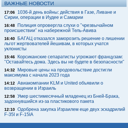
ВАЖНЫЕ НОВОСТИ
1036-й день войны: действия в Газе, Ливане и
17:06
Сирии, операции в Иудее и Самарии
Полиция опровергла слухи о "чрезвычайном
16:48
происшествии" на набережной Тель-Авива
БАГАЦ отказался заморозить решение о лишении
16:40
льгот жертвователей йешивам, в которых учатся
уклонисты
Корсиканские сепаратисты угрожают французам:
15:46
"Оставайтесь дома. Здесь вы не будете в безопасности"
Мировые цены на продовольствие достигли
14:32
максимума с начала 2023 года
Авиакомпании KLM и United объявили о
14:12
возвращении в Израиль
Умер шестимесячный младенец из Бней-Брака,
12:58
задохнувшийся из-за пластикового пакета
Одобрена закупка Израилем еще двух эскадрилий
12:10
F-35I и F-15IA