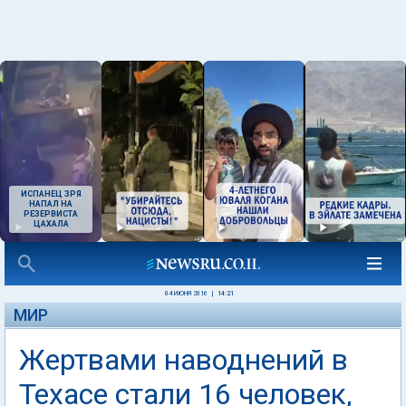
ИСПАНЕЦ ЗРЯ
НАПАЛ НА
РЕЗЕРВИСТА
ЦАХАЛА
04 ИЮНЯ 2016
|
14:21
МИР
Жертвами наводнений в
Техасе стали 16 человек,