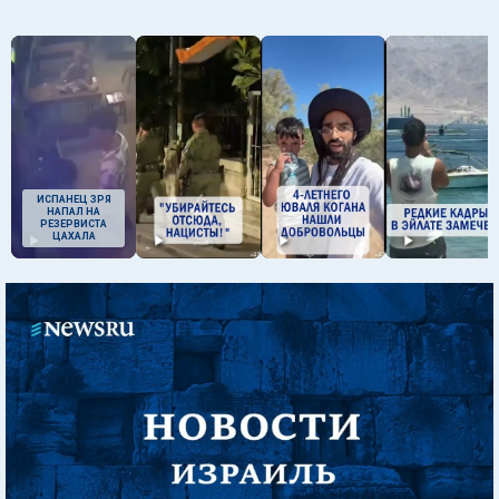
ИСПАНЕЦ ЗРЯ
НАПАЛ НА
РЕЗЕРВИСТА
ЦАХАЛА