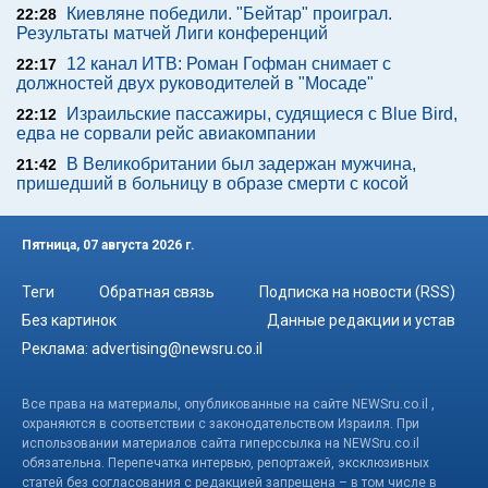
Киевляне победили. "Бейтар" проиграл.
22:28
Результаты матчей Лиги конференций
12 канал ИТВ: Роман Гофман снимает с
22:17
должностей двух руководителей в "Мосаде"
Израильские пассажиры, судящиеся с Blue Bird,
22:12
едва не сорвали рейс авиакомпании
В Великобритании был задержан мужчина,
21:42
пришедший в больницу в образе смерти с косой
Пятница, 07 августа 2026 г.
Теги
Обратная связь
Подписка на новости (RSS)
Без картинок
Данные редакции и устав
Реклама:
advertising@newsru.co.il
Все права на материалы, опубликованные на сайте NEWSru.co.il ,
охраняются в соответствии с законодательством Израиля. При
использовании материалов сайта гиперссылка на NEWSru.co.il
обязательна. Перепечатка интервью, репортажей, эксклюзивных
статей без согласования с редакцией запрещена – в том числе в