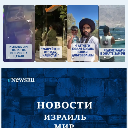
ИСПАНЕЦ ЗРЯ
НАПАЛ НА
РЕЗЕРВИСТА
ЦАХАЛА