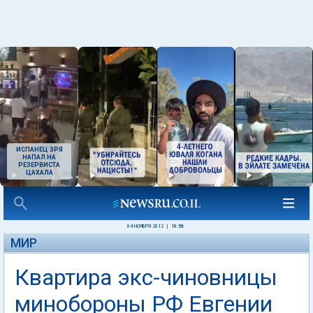
ИСПАНЕЦ ЗРЯ
НАПАЛ НА
РЕЗЕРВИСТА
ЦАХАЛА
04 НОЯБРЯ 2012
|
10:56
МИР
Квартира экс-чиновницы
минобороны РФ Евгении