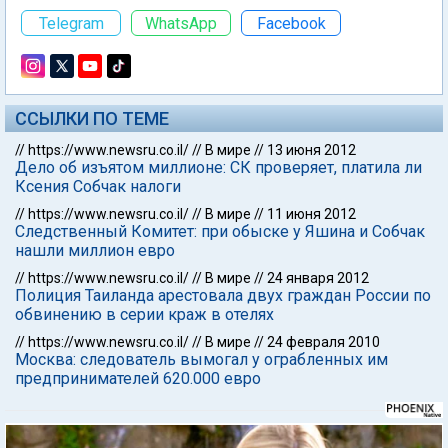
Telegram
WhatsApp
Facebook
ССЫЛКИ ПО ТЕМЕ
//
https://www.newsru.co.il/
//
В мире
//
13 июня 2012
Дело об изъятом миллионе: СК проверяет, платила ли
Ксения Собчак налоги
//
https://www.newsru.co.il/
//
В мире
//
11 июня 2012
Следственный Комитет: при обыске у Яшина и Собчак
нашли миллион евро
//
https://www.newsru.co.il/
//
В мире
//
24 января 2012
Полиция Таиланда арестовала двух граждан России по
обвинению в серии краж в отелях
//
https://www.newsru.co.il/
//
В мире
//
24 февраля 2010
Москва: следователь вымогал у ограбленных им
предпринимателей 620.000 евро