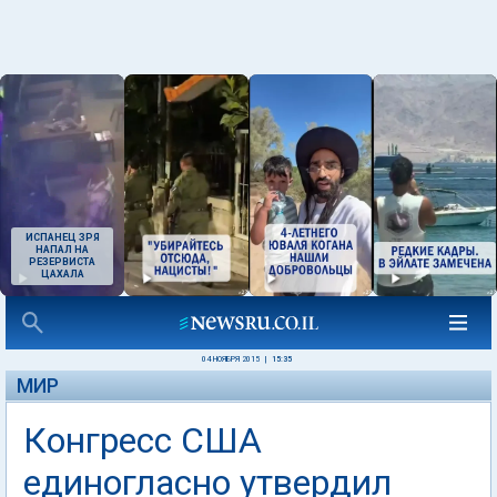
ИСПАНЕЦ ЗРЯ
НАПАЛ НА
РЕЗЕРВИСТА
ЦАХАЛА
04 НОЯБРЯ 2015
|
15:35
МИР
Конгресс США
единогласно утвердил