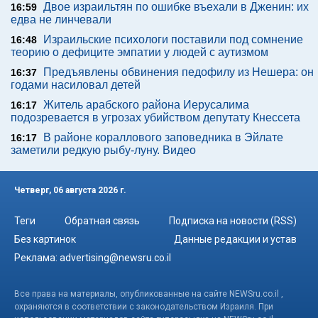
Двое израильтян по ошибке въехали в Дженин: их
16:59
едва не линчевали
Израильские психологи поставили под сомнение
16:48
теорию о дефиците эмпатии у людей с аутизмом
Предъявлены обвинения педофилу из Нешера: он
16:37
годами насиловал детей
Житель арабского района Иерусалима
16:17
подозревается в угрозах убийством депутату Кнессета
В районе кораллового заповедника в Эйлате
16:17
заметили редкую рыбу-луну. Видео
Четверг, 06 августа 2026 г.
Теги
Обратная связь
Подписка на новости (RSS)
Без картинок
Данные редакции и устав
Реклама:
advertising@newsru.co.il
Все права на материалы, опубликованные на сайте NEWSru.co.il ,
охраняются в соответствии с законодательством Израиля. При