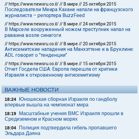
//
https://www.newsru.co.il/
//
В мире
//
25 октября 2015
Последователи Меира Кахане напали на французского
журналиста – репортера BuzzFeed
//
https://www.newsru.co.il/
//
В мире
//
24 октября 2015
В Марселе вооруженный ножом преступник напал на
раввина возле синагоги
//
https://www.newsru.co.il/
//
В мире
//
20 октября 2015
Антисемитские нападения на Манхэттене и в Бруклине:
ADL говорит о "тенденции"
//
https://www.newsru.co.il/
//
В мире
//
15 октября 2015
Отчет Госдепа США: Европа перешла от критики
Израиля к откровенному антисемитизму
ВАЖНЫЕ НОВОСТИ
Юношеская сборная Израиля по гандболу
18:24
впервые вышла на чемпионат мира
Масштабные учения ВМС Израиля прошли в
18:19
Средиземном и Красном морях
Полиция подтвердила гибель пропавшего
18:04
Эльдара Даяна