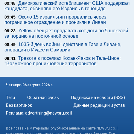
Демократический истеблишмент США поддержал
09:48
кандидата, обвинявшего Израиль в геноциде
Около 15 израильтян прорвались через
09:45
пограничное ограждение и проникли в Ливан
Yellow обещает продавать хот-доги по 5 шекелей
09:23
за порцию на постоянной основе
1035-й день войны: действия в Газе и Ливане,
08:49
операции в Иудее и Самарии
Тревога в поселках Кохав-Яаков и Тель-Цион:
08:41
"Возможное проникновение террористов"
Четверг, 06 августа 2026 г.
Теги
Обратная связь
Подписка на новости (RSS)
Без картинок
Данные редакции и устав
Реклама:
advertising@newsru.co.il
Все права на материалы, опубликованные на сайте NEWSru.co.il ,
охраняются в соответствии с законодательством Израиля. При