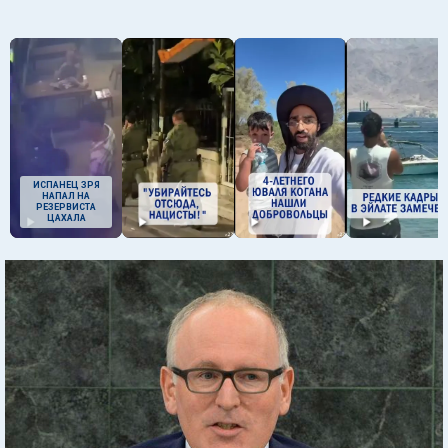
ИСПАНЕЦ ЗРЯ
НАПАЛ НА
РЕЗЕРВИСТА
ЦАХАЛА