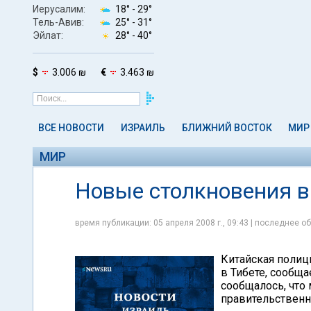
Иерусалим:
18° -
29°
Тель-Авив:
25° -
31°
Эйлат:
28° -
40°
$
3.006 ₪
€
3.463 ₪
ВСЕ НОВОСТИ
ИЗРАИЛЬ
БЛИЖНИЙ ВОСТОК
МИР
МИР
Новые столкновения в 
время публикации: 05 апреля 2008 г., 09:43 | последнее об
Китайская полиц
в Тибете, сообща
сообщалось, что
правительственн