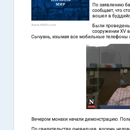
По заявлению ба
сообщает, что ст
вошел в буддийс
Были проведены 
Архив NEWSru.com
сооружении XV в
Сычуань, изымая все мобильные телефоны 
Вечером монахи начали демонстрацию. Пол
По свидетельству очевидцев, восемь челове