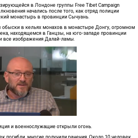
зирующейся в Лондоне группы Free Tibet Campaign
олкновения начались после того, как отряд полиции
кий монастырь в провинции Сычуань.
обыски в кельях монахов в монастыре Донгу, огромном
ека, находящемся в Ганцзы, на юго-западе провинции
и все изображения Далай-ламы.
иция и военнослужащие открыли огонь.
к погибли, многие получили ранения. Около 10 человек