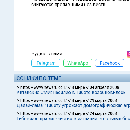
считаются пропавшими без вести.
Будьте с нами:
Telegram
WhatsApp
Facebook
ССЫЛКИ ПО ТЕМЕ
//
https://www.newsru.co.il/
//
В мире
//
04 апреля 2008
Китайские СМИ: насилие в Тибете возобновилось
//
https://www.newsru.co.il/
//
В мире
//
29 марта 2008
Далай-лама: "Тибету угрожает демографическая аг
//
https://www.newsru.co.il/
//
В мире
//
24 марта 2008
Тибетское правительство в изгнании: жертвами бе