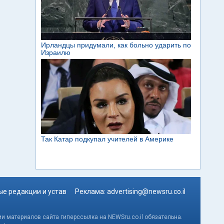
е редакции и устав
Реклама:
advertising@newsru.co.il
и материалов сайта гиперссылка на NEWSru.co.il обязательна.