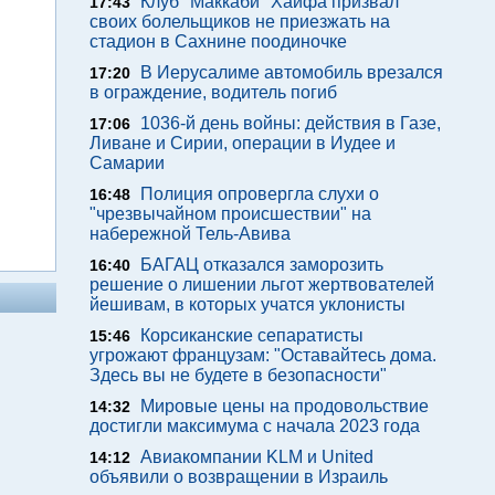
Клуб "Маккаби" Хайфа призвал
17:43
своих болельщиков не приезжать на
стадион в Сахнине поодиночке
В Иерусалиме автомобиль врезался
17:20
в ограждение, водитель погиб
1036-й день войны: действия в Газе,
17:06
Ливане и Сирии, операции в Иудее и
Самарии
Полиция опровергла слухи о
16:48
"чрезвычайном происшествии" на
набережной Тель-Авива
БАГАЦ отказался заморозить
16:40
решение о лишении льгот жертвователей
йешивам, в которых учатся уклонисты
Корсиканские сепаратисты
15:46
угрожают французам: "Оставайтесь дома.
Здесь вы не будете в безопасности"
Мировые цены на продовольствие
14:32
достигли максимума с начала 2023 года
Авиакомпании KLM и United
14:12
объявили о возвращении в Израиль