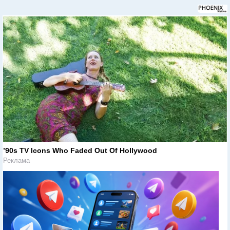
’90s TV Icons Who Faded Out Of Hollywood
Реклама