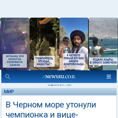
ИСПАНЕЦ ЗРЯ
НАПАЛ НА
РЕЗЕРВИСТА
ЦАХАЛА
05 АВГУСТА 2019
|
15:47
МИР
В Черном море утонули
чемпионка и вице-