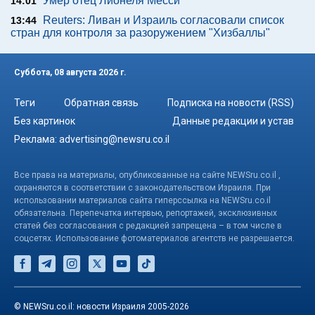
Умер отец Лионеля Месси
14:01
Reuters: Ливан и Израиль согласовали список
13:44
стран для контроля за разоружением "Хизбаллы"
Суббота, 08 августа 2026 г.
Теги
Обратная связь
Подписка на новости (RSS)
Без картинок
Данные редакции и устав
Реклама:
advertising@newsru.co.il
Все права на материалы, опубликованные на сайте NEWSru.co.il ,
охраняются в соответствии с законодательством Израиля. При
использовании материалов сайта гиперссылка на NEWSru.co.il
обязательна. Перепечатка интервью, репортажей, эксклюзивных
статей без согласования с редакцией запрещена – в том числе в
соцсетях. Использование фотоматериалов агентств не разрешается.
© NEWSru.co.il: новости Израиля 2005-2026