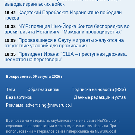
вывода израильских войск
Кадетский Евробаскет. Израильтяне победили
19:42
греков
NYP: полиция Нью-Йорка боится беспорядков во
19:38
время визита Нетаниягу: "Мамдани провоцирует их"
Прорвавшиеся в Сеуту мигранты жалуются на
19:09
отсутствие условий для проживания
Президент Ирана: "США – преступная держава,
18:35
несмотря на переговоры"
Воскресенье, 09 августа 2026 г.
Теги
Обратная связь
Подписка на новости (RSS)
Без картинок
Данные редакции и устав
Реклама:
advertising@newsru.co.il
Все права на материалы, опубликованные на сайте NEWSru.co.il ,
охраняются в соответствии с законодательством Израиля. При
использовании материалов сайта гиперссылка на NEWSru.co.il