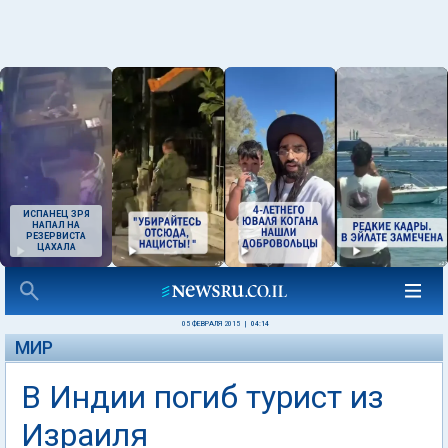
ИСПАНЕЦ ЗРЯ
НАПАЛ НА
РЕЗЕРВИСТА
ЦАХАЛА
05 ФЕВРАЛЯ 2015
|
04:14
МИР
В Индии погиб турист из
Израиля