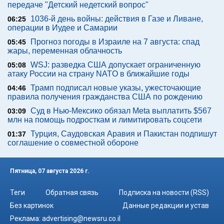
передаче "Детский недетский вопрос"
1036-й день войны: действия в Газе и Ливане,
06:25
операции в Иудее и Самарии
Прогноз погоды в Израиле на 7 августа: спад
05:45
жары, переменная облачность
WSJ: разведка США допускает ограниченную
05:08
атаку России на страну NATO в ближайшие годы
Трамп подписал новые указы, ужесточающие
04:46
правила получения гражданства США по рождению
Суд в Нью-Мексико обязал Meta выплатить $567
03:09
млн на помощь подросткам и лимитировать соцсети
Турция, Саудовская Аравия и Пакистан подпишут
01:37
соглашение о совместной обороне
Пятница, 07 августа 2026 г.
Теги
Обратная связь
Подписка на новости (RSS)
Без картинок
Данные редакции и устав
Реклама:
advertising@newsru.co.il