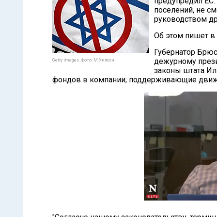
предупредил ЕС:
поселений, не см
руководством др
Об этом пишет в
Губернатор Брюс
дежурному прези
Getty Images. Фото: М.Уилсон
законы штата Ил
фондов в компании, поддерживающие движ