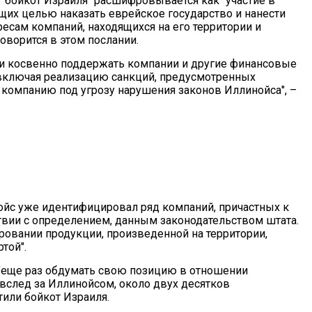
 "бойкот Израиля" расшифровывается как "участие в
их целью наказать еврейское государство и нанести
есам компаний, находящихся на его территории и
оворится в этом послании.
ли косвенно поддержать компании и другие финансовые
 включая реализацию санкций, предусмотренных
 компанию под угрозу нарушения законов Иллинойса", –
нойс уже идентифицировал ряд компаний, причастных к
ствии с определением, данным законодательством штата.
ровании продукции, произведенной на территории,
той".
"еще раз обдумать свою позицию в отношении
 вслед за Иллинойсом, около двух десятков
или бойкот Израиля.