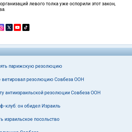
 организаций левого толка уже оспорили этот закон,
ва.
инять парижскую резолюцию
не ветировал резолюцию Совбеза ООН
иту антиизраильской резолюции Совбеза ООН
ф-клуб: он обидел Израиль
ь израильское посольство