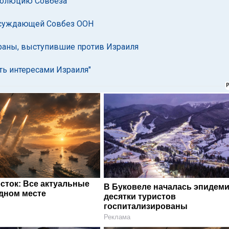
езолюцию Совбеза
 осуждающей Совбез ООН
траны, выступившие против Израиля
ть интересами Израиля"
сток: Все актуальные
В Буковеле началась эпидеми
одном месте
десятки туристов
госпитализированы
Реклама