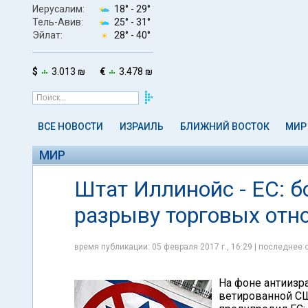
Иерусалим:
18° -
29°
Тель-Авив:
25° -
31°
Эйлат:
28° -
40°
$
3.013 ₪
€
3.478 ₪
ВСЕ НОВОСТИ
ИЗРАИЛЬ
БЛИЖНИЙ ВОСТОК
МИР
МИР
Штат Иллинойс - ЕС: б
разрыву торговых отн
время публикации: 05 февраля 2017 г., 16:29 | последнее 
На фоне антиизр
ветированной СШ