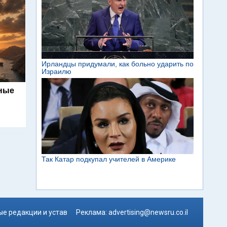
ьные
е редакции и устав
Реклама:
advertising@newsru.co.il