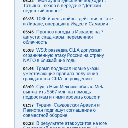
"Моя хуцпа здесь мне подходит".
06:32
Татьяна Глезер в передаче "Детский
недетский вопрос"
1036-й день войны: действия в Газе
06:25
и Ливане, операции в Иудее и Самарии
Прогноз погоды в Израиле на 7
05:45
августа: спад жары, переменная
облачность
WSJ: разведка США допускает
05:08
ограниченную атаку России на страну
NATO в ближайшие годы
Трамп подписал новые указы,
04:46
ужесточающие правила получения
гражданства США по рождению
Суд в Нью-Мексико обязал Meta
03:09
выплатить $567 млн на помощь
подросткам и лимитировать соцсети
Турция, Саудовская Аравия и
01:37
Пакистан подпишут соглашение о
совместной обороне
В результате атак хуситов на юге
00:28