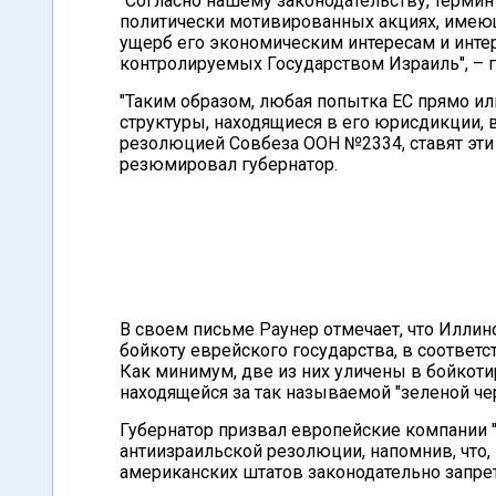
"Согласно нашему законодательству, термин
политически мотивированных акциях, имеющ
ущерб его экономическим интересам и интер
контролируемых Государством Израиль", – г
"Таким образом, любая попытка ЕС прямо и
структуры, находящиеся в его юрисдикции,
резолюцией Совбеза ООН №2334, ставят эти
резюмировал губернатор.
В своем письме Раунер отмечает, что Илли
бойкоту еврейского государства, в соответ
Как минимум, две из них уличены в бойкоти
находящейся за так называемой "зеленой чер
Губернатор призвал европейские компании 
антиизраильской резолюции, напомнив, что,
американских штатов законодательно запрет