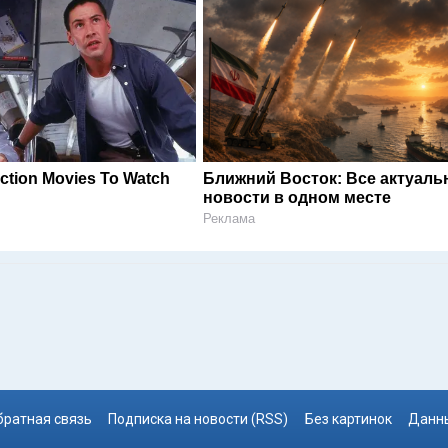
Action Movies To Watch
Ближний Восток: Все актуал
новости в одном месте
Реклама
братная связь
Подписка на новости (RSS)
Без картинок
Данны