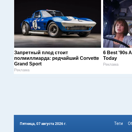
Запретный плод стоит
6 Best '90s 
полмиллиарда: редчайший Corvette
Today
Grand Sport
Реклама
Реклама
Теги
О
Пятница, 07 августа 2026 г.