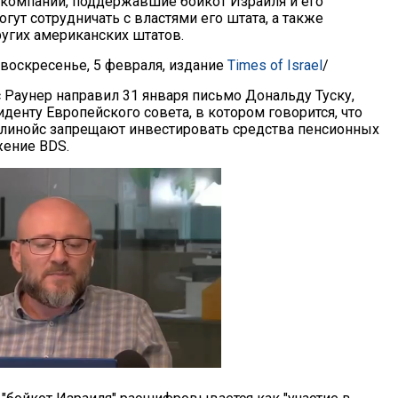
 компании, поддержавшие бойкот Израиля и его
огут сотрудничать с властями его штата, а также
угих американских штатов.
 воскресенье, 5 февраля, издание
Times of Israel
/
 Раунер направил 31 января письмо Дональду Туску,
денту Европейского совета, в котором говорится, что
линойс запрещают инвестировать средства пенсионных
ение BDS.