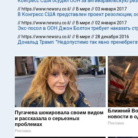
Конгресс США осудил ООН за антиизраильскую р
//
https://www.newsru.co.il/
//
В мире
//
03 января 2017
В Конгресс США представлен проект резолюции,
//
https://www.newsru.co.il/
//
В мире
//
02 января 2017
Экс-посол в ООН Джон Болтон требует наказать с
//
https://www.newsru.co.il/
//
В мире
//
28 декабря 2016
Дональд Трамп: "Недопустимо так явно пренебрега
Ближний Во
Пугачева шокировала своим видом
новости в 
и рассказала о серьезных
Реклама
проблемах
Реклама