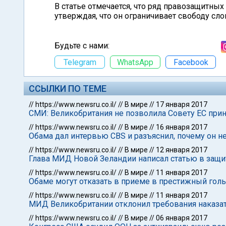
В статье отмечается, что ряд правозащитных
утверждая, что он ограничивает свободу сло
Будьте с нами:
Telegram
WhatsApp
Facebook
ССЫЛКИ ПО ТЕМЕ
//
https://www.newsru.co.il/
//
В мире
//
17 января 2017
СМИ: Великобритания не позволила Совету ЕС пр
//
https://www.newsru.co.il/
//
В мире
//
16 января 2017
Обама дал интервью CBS и разъяснил, почему он 
//
https://www.newsru.co.il/
//
В мире
//
12 января 2017
Глава МИД Новой Зеландии написал статью в защ
//
https://www.newsru.co.il/
//
В мире
//
11 января 2017
Обаме могут отказать в приеме в престижный голь
//
https://www.newsru.co.il/
//
В мире
//
11 января 2017
МИД Великобритании отклонил требования наказат
//
https://www.newsru.co.il/
//
В мире
//
06 января 2017