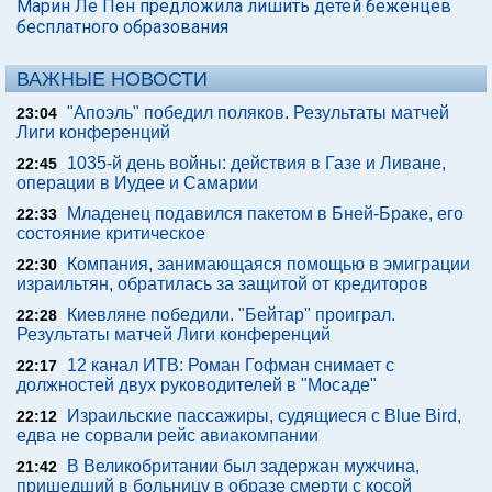
Марин Ле Пен предложила лишить детей беженцев
бесплатного образования
ВАЖНЫЕ НОВОСТИ
"Апоэль" победил поляков. Результаты матчей
23:04
Лиги конференций
1035-й день войны: действия в Газе и Ливане,
22:45
операции в Иудее и Самарии
Младенец подавился пакетом в Бней-Браке, его
22:33
состояние критическое
Компания, занимающаяся помощью в эмиграции
22:30
израильтян, обратилась за защитой от кредиторов
Киевляне победили. "Бейтар" проиграл.
22:28
Результаты матчей Лиги конференций
12 канал ИТВ: Роман Гофман снимает с
22:17
должностей двух руководителей в "Мосаде"
Израильские пассажиры, судящиеся с Blue Bird,
22:12
едва не сорвали рейс авиакомпании
В Великобритании был задержан мужчина,
21:42
пришедший в больницу в образе смерти с косой