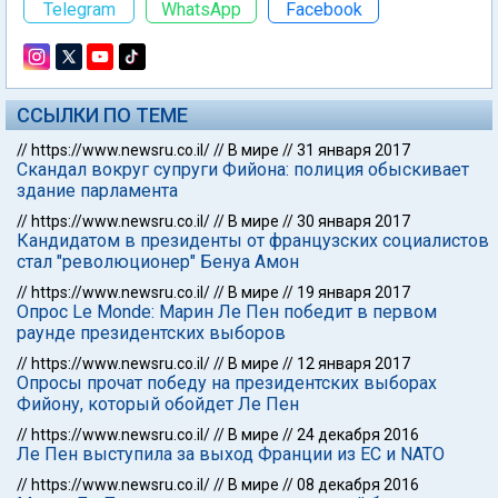
Telegram
WhatsApp
Facebook
ССЫЛКИ ПО ТЕМЕ
//
https://www.newsru.co.il/
//
В мире
//
31 января 2017
Скандал вокруг супруги Фийона: полиция обыскивает
здание парламента
//
https://www.newsru.co.il/
//
В мире
//
30 января 2017
Кандидатом в президенты от французских социалистов
стал "революционер" Бенуа Амон
//
https://www.newsru.co.il/
//
В мире
//
19 января 2017
Опрос Le Monde: Марин Ле Пен победит в первом
раунде президентских выборов
//
https://www.newsru.co.il/
//
В мире
//
12 января 2017
Опросы прочат победу на президентских выборах
Фийону, который обойдет Ле Пен
//
https://www.newsru.co.il/
//
В мире
//
24 декабря 2016
Ле Пен выступила за выход Франции из ЕС и NATO
//
https://www.newsru.co.il/
//
В мире
//
08 декабря 2016