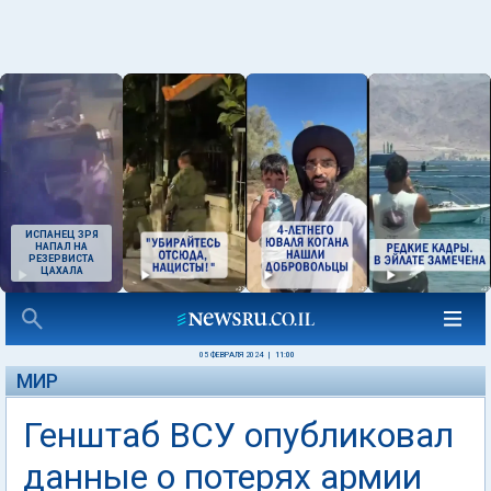
ИСПАНЕЦ ЗРЯ
НАПАЛ НА
РЕЗЕРВИСТА
ЦАХАЛА
05 ФЕВРАЛЯ 2024
|
11:00
МИР
Генштаб ВСУ опубликовал
данные о потерях армии