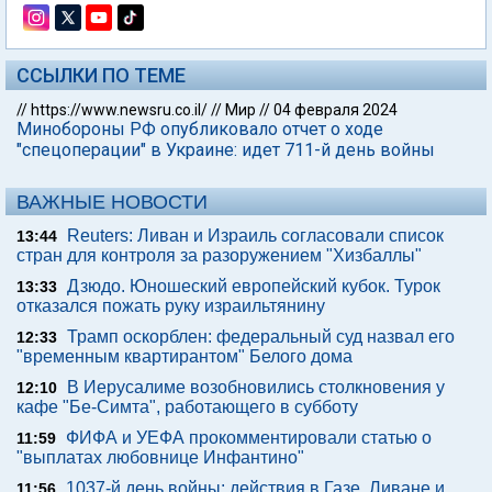
ССЫЛКИ ПО ТЕМЕ
//
https://www.newsru.co.il/
//
Мир
//
04 февраля 2024
Минобороны РФ опубликовало отчет о ходе
"спецоперации" в Украине: идет 711-й день войны
ВАЖНЫЕ НОВОСТИ
Reuters: Ливан и Израиль согласовали список
13:44
стран для контроля за разоружением "Хизбаллы"
Дзюдо. Юношеский европейский кубок. Турок
13:33
отказался пожать руку израильтянину
Трамп оскорблен: федеральный суд назвал его
12:33
"временным квартирантом" Белого дома
В Иерусалиме возобновились столкновения у
12:10
кафе "Бе-Симта", работающего в субботу
ФИФА и УЕФА прокомментировали статью о
11:59
"выплатах любовнице Инфантино"
1037-й день войны: действия в Газе, Ливане и
11:56