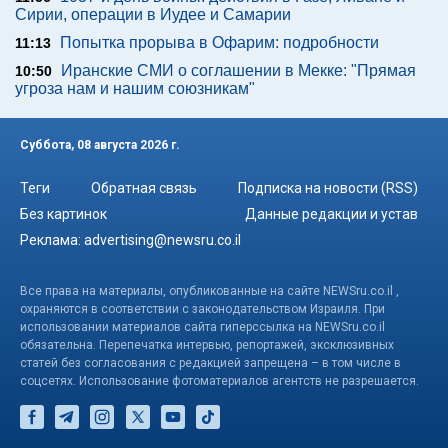
Сирии, операции в Иудее и Самарии
Попытка прорыва в Офарим: подробности
11:13
Иранские СМИ о соглашении в Мекке: "Прямая
10:50
угроза нам и нашим союзникам"
Суббота, 08 августа 2026 г.
Теги
Обратная связь
Подписка на новости (RSS)
Без картинок
Данные редакции и устав
Реклама:
advertising@newsru.co.il
Все права на материалы, опубликованные на сайте NEWSru.co.il ,
охраняются в соответствии с законодательством Израиля. При
использовании материалов сайта гиперссылка на NEWSru.co.il
обязательна. Перепечатка интервью, репортажей, эксклюзивных
статей без согласования с редакцией запрещена – в том числе в
соцсетях. Использование фотоматериалов агентств не разрешается.