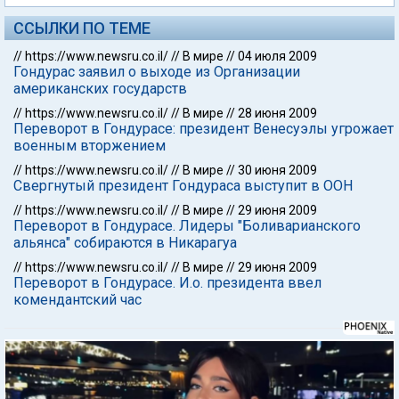
ССЫЛКИ ПО ТЕМЕ
//
https://www.newsru.co.il/
//
В мире
//
04 июля 2009
Гондурас заявил о выходе из Организации
американских государств
//
https://www.newsru.co.il/
//
В мире
//
28 июня 2009
Переворот в Гондурасе: президент Венесуэлы угрожает
военным вторжением
//
https://www.newsru.co.il/
//
В мире
//
30 июня 2009
Свергнутый президент Гондураса выступит в ООН
//
https://www.newsru.co.il/
//
В мире
//
29 июня 2009
Переворот в Гондурасе. Лидеры "Боливарианского
альянса" собираются в Никарагуа
//
https://www.newsru.co.il/
//
В мире
//
29 июня 2009
Переворот в Гондурасе. И.о. президента ввел
комендантский час