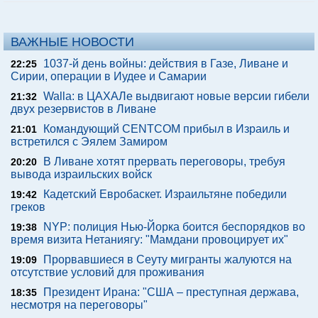
ВАЖНЫЕ НОВОСТИ
1037-й день войны: действия в Газе, Ливане и
22:25
Сирии, операции в Иудее и Самарии
Walla: в ЦАХАЛе выдвигают новые версии гибели
21:32
двух резервистов в Ливане
Командующий CENTCOM прибыл в Израиль и
21:01
встретился с Эялем Замиром
В Ливане хотят прервать переговоры, требуя
20:20
вывода израильских войск
Кадетский Евробаскет. Израильтяне победили
19:42
греков
NYP: полиция Нью-Йорка боится беспорядков во
19:38
время визита Нетаниягу: "Мамдани провоцирует их"
Прорвавшиеся в Сеуту мигранты жалуются на
19:09
отсутствие условий для проживания
Президент Ирана: "США – преступная держава,
18:35
несмотря на переговоры"