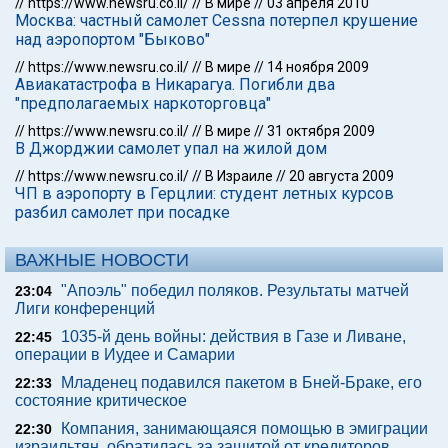
//
https://www.newsru.co.il/
//
В мире
//
03 апреля 2010
Москва: частный самолет Cessna потерпел крушение
над аэропортом "Быково"
//
https://www.newsru.co.il/
//
В мире
//
14 ноября 2009
Авиакатастрофа в Никарагуа. Погибли два
"предполагаемых наркоторговца"
//
https://www.newsru.co.il/
//
В мире
//
31 октября 2009
В Джорджии самолет упал на жилой дом
//
https://www.newsru.co.il/
//
В Израиле
//
20 августа 2009
ЧП в аэропорту в Герцлии: студент летных курсов
разбил самолет при посадке
ВАЖНЫЕ НОВОСТИ
"Апоэль" победил поляков. Результаты матчей
23:04
Лиги конференций
1035-й день войны: действия в Газе и Ливане,
22:45
операции в Иудее и Самарии
Младенец подавился пакетом в Бней-Браке, его
22:33
состояние критическое
Компания, занимающаяся помощью в эмиграции
22:30
израильтян, обратилась за защитой от кредиторов