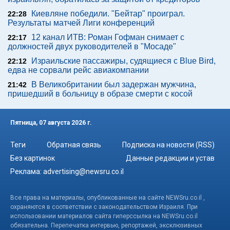
Киевляне победили. "Бейтар" проиграл.
22:28
Результаты матчей Лиги конференций
12 канал ИТВ: Роман Гофман снимает с
22:17
должностей двух руководителей в "Мосаде"
Израильские пассажиры, судящиеся с Blue Bird,
22:12
едва не сорвали рейс авиакомпании
В Великобритании был задержан мужчина,
21:42
пришедший в больницу в образе смерти с косой
Пятница, 07 августа 2026 г.
Теги
Обратная связь
Подписка на новости (RSS)
Без картинок
Данные редакции и устав
Реклама:
advertising@newsru.co.il
Все права на материалы, опубликованные на сайте NEWSru.co.il ,
охраняются в соответствии с законодательством Израиля. При
использовании материалов сайта гиперссылка на NEWSru.co.il
обязательна. Перепечатка интервью, репортажей, эксклюзивных