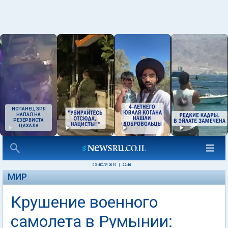
ИСПАНЕЦ ЗРЯ
НАПАЛ НА
РЕЗЕРВИСТА
ЦАХАЛА
05 ИЮЛЯ 2010
|
22:46
МИР
Крушение военного
самолета в Румынии: