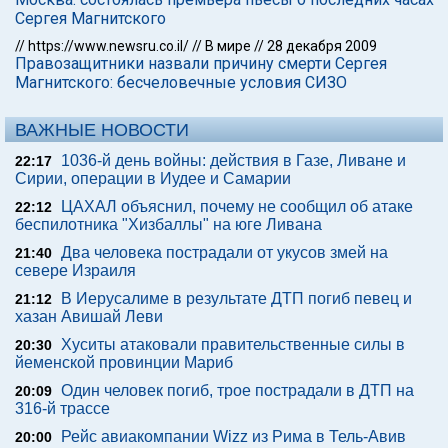
Сергея Магнитского
//
https://www.newsru.co.il/
//
В мире
//
28 декабря 2009
Правозащитники назвали причину смерти Сергея
Магнитского: бесчеловечные условия СИЗО
ВАЖНЫЕ НОВОСТИ
1036-й день войны: действия в Газе, Ливане и
22:17
Сирии, операции в Иудее и Самарии
ЦАХАЛ объяснил, почему не сообщил об атаке
22:12
беспилотника "Хизбаллы" на юге Ливана
Два человека пострадали от укусов змей на
21:40
севере Израиля
В Иерусалиме в результате ДТП погиб певец и
21:12
хазан Авишай Леви
Хуситы атаковали правительственные силы в
20:30
йеменской провинции Мариб
Один человек погиб, трое пострадали в ДТП на
20:09
316-й трассе
Рейс авиакомпании Wizz из Рима в Тель-Авив
20:00