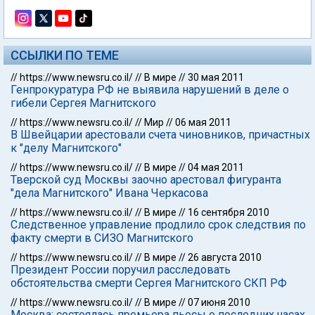
ССЫЛКИ ПО ТЕМЕ
//
https://www.newsru.co.il/
//
В мире
//
30 мая 2011
Генпрокуратура РФ не выявила нарушений в деле о
гибели Сергея Магнитского
//
https://www.newsru.co.il/
//
Мир
//
06 мая 2011
В Швейцарии арестовали счета чиновников, причастных
к "делу Магнитского"
//
https://www.newsru.co.il/
//
В мире
//
04 мая 2011
Тверской суд Москвы заочно арестовал фигуранта
"дела Магнитского" Ивана Черкасова
//
https://www.newsru.co.il/
//
В мире
//
16 сентября 2010
Следственное управление продлило срок следствия по
факту смерти в СИЗО Магнитского
//
https://www.newsru.co.il/
//
В мире
//
26 августа 2010
Президент России поручил расследовать
обстоятельства смерти Сергея Магнитского СКП РФ
//
https://www.newsru.co.il/
//
В мире
//
07 июня 2010
Москва: состоялась премьера пьесы о последних часах