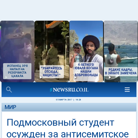
ИСПАНЕЦ ЗРЯ
НАПАЛ НА
РЕЗЕРВИСТА
ЦАХАЛА
05 МАРТА 2007
|
14:24
МИР
Подмосковный студент
осужден за антисемитское