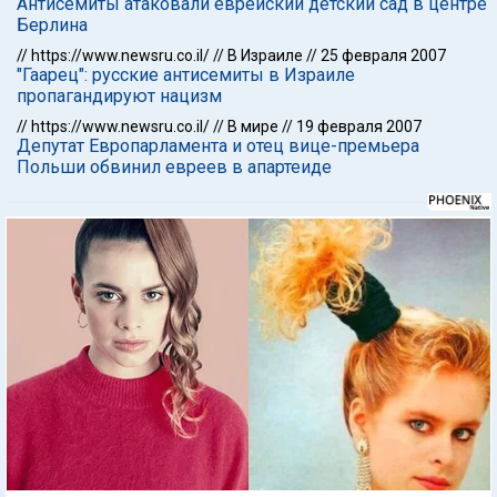
Антисемиты атаковали еврейский детский сад в центре
Берлина
//
https://www.newsru.co.il/
//
В Израиле
//
25 февраля 2007
"Гаарец": русские антисемиты в Израиле
пропагандируют нацизм
//
https://www.newsru.co.il/
//
В мире
//
19 февраля 2007
Депутат Европарламента и отец вице-премьера
Польши обвинил евреев в апартеиде