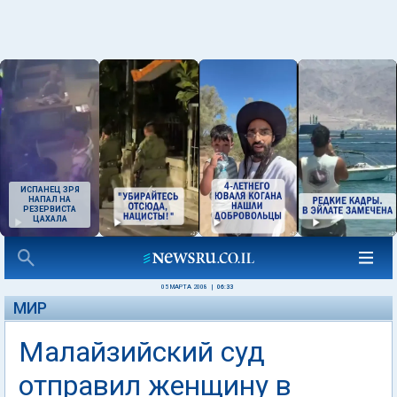
ИСПАНЕЦ ЗРЯ
НАПАЛ НА
РЕЗЕРВИСТА
ЦАХАЛА
05 МАРТА 2008
|
06:33
МИР
Малайзийский суд
отправил женщину в