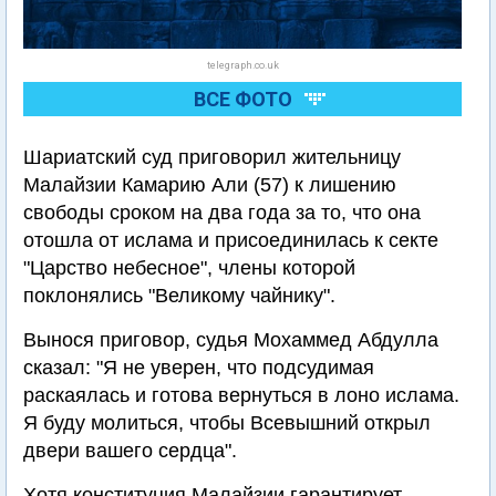
telegraph.co.uk
ВСЕ ФОТО
Шариатский суд приговорил жительницу
Малайзии Камарию Али (57) к лишению
свободы сроком на два года за то, что она
отошла от ислама и присоединилась к секте
"Царство небесное", члены которой
поклонялись "Великому чайнику".
Вынося приговор, судья Мохаммед Абдулла
сказал: "Я не уверен, что подсудимая
раскаялась и готова вернуться в лоно ислама.
Я буду молиться, чтобы Всевышний открыл
двери вашего сердца".
Хотя конституция Малайзии гарантирует