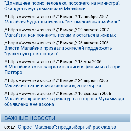
"Домашнее порно человека, похожего на министра".
Скандал в мусульманской Малайзии
//
https://www.newsru.co.il/
//
В мире
//
12 ноября 2007
Малайзия будет выпускать "исламский автомобиль"
//
https://www.newsru.co.il/
//
В мире
//
29 августа 2007
Малайзия: как покинуть ислам и остаться в живых
//
https://www.newsru.co.il/
//
В мире
//
26 августа 2006
Власти Малайзии призвали жителей поддержать
"туалетную революцию"
//
https://www.newsru.co.il/
//
В мире
//
13 мая 2006
В Малайзии хотят запретить книги и фильмы о Гарри
Поттере
//
https://www.newsru.co.il/
//
В мире
//
24 апреля 2006
Малайзия: наши враги сионисты, а не евреи
//
https://www.newsru.co.il/
//
В мире
//
10 февраля 2006
Малайзия: хранение карикатур на пророка Мухаммада
объявлено вне закона
ВАЖНЫЕ НОВОСТИ
Опрос "Mаарива": предвыборный расклад за
09:17