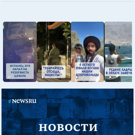
ИСПАНЕЦ ЗРЯ
НАПАЛ НА
РЕЗЕРВИСТА
ЦАХАЛА