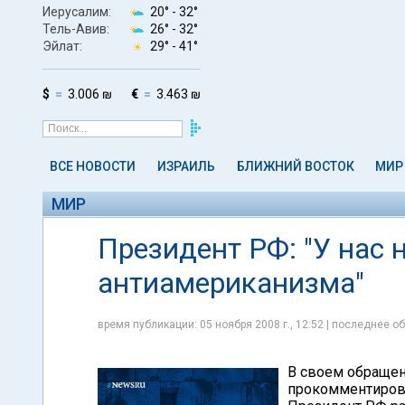
Иерусалим:
20° -
32°
Тель-Авив:
26° -
32°
Эйлат:
29° -
41°
$
3.006 ₪
€
3.463 ₪
ВСЕ НОВОСТИ
ИЗРАИЛЬ
БЛИЖНИЙ ВОСТОК
МИР
МИР
Президент РФ: "У нас 
антиамериканизма"
время публикации: 05 ноября 2008 г., 12:52 | последнее об
В своем обраще
прокомментиров