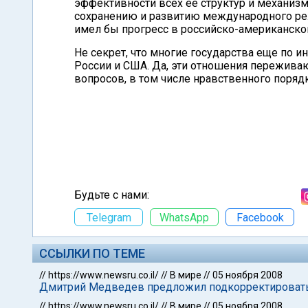
эффективности всех ее структур и механизм
сохранению и развитию международного ре
имел бы прогресс в российско-американско
Не секрет, что многие государства еще по и
России и США. Да, эти отношения переживаю
вопросов, в том числе нравственного порядк
Будьте с нами:
Telegram
WhatsApp
Facebook
ССЫЛКИ ПО ТЕМЕ
//
https://www.newsru.co.il/
//
В мире
//
05 ноября 2008
Дмитрий Медведев предложил подкорректироват
//
https://www.newsru.co.il/
//
В мире
//
05 ноября 2008