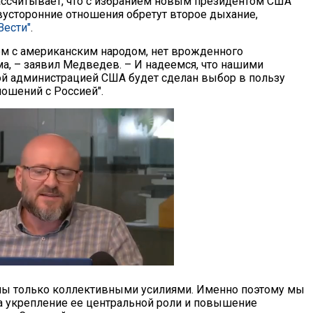
ссчитывает, что с избранием новым президентом США
усторонние отношения обретут второе дыхание,
Вести"
.
лем с американским народом, нет врожденного
а, – заявил Медведев. – И надеемся, что нашими
ой администрацией США будет сделан выбор в пользу
ошений с Россией".
ены только коллективными усилиями. Именно поэтому мы
а укрепление ее центральной роли и повышение