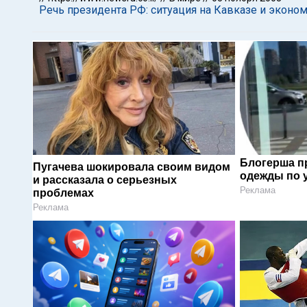
Речь президента РФ: ситуация на Кавказе и эконо
Блогерша п
Пугачева шокировала своим видом
одежды по 
и рассказала о серьезных
Реклама
проблемах
Реклама