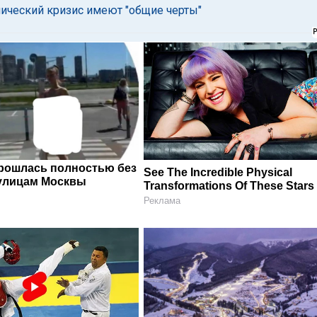
мический кризис имеют "общие черты"
рошлась полностью без
See The Incredible Physical
улицам Москвы
Transformations Of These Stars
Реклама