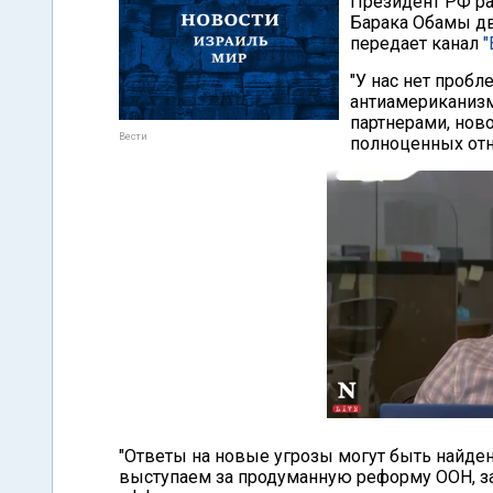
Президент РФ ра
Барака Обамы дв
передает канал
"
"У нас нет проб
антиамериканизм
партнерами, нов
Вести
полноценных отн
"Ответы на новые угрозы могут быть найд
выступаем за продуманную реформу ООН, з