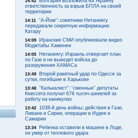
Болгария возложила на Украину
14:42
ответственность за взрыв БПЛА на своей
территории
"А-Йом": советники Нетаниягу
14:11
передавали секретную информацию
Катару
Иранские СМИ опубликовали видео
14:09
Моджтабы Хаменеи
Нетаниягу: Израиль отвергает план
14:05
по Газе и не выведет войска до
разоружения ХАМАСа
Второй ракетный удар по Одессе за
13:49
сутки, погибшие в Харькове
"Калькалист": "сменные" депутаты
13:48
Кнессета получат 676 тысяч шекелей за
работу на каникулах
1038-й день войны: действия в Газе,
13:42
Ливане и Сирии, операции в Иудее и
Самарии
Ребенка оставили в машине в Лоде,
13:34
он умер от теплового удара