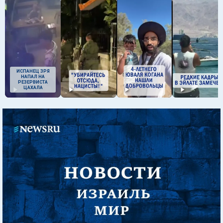
ИСПАНЕЦ ЗРЯ
НАПАЛ НА
РЕЗЕРВИСТА
ЦАХАЛА