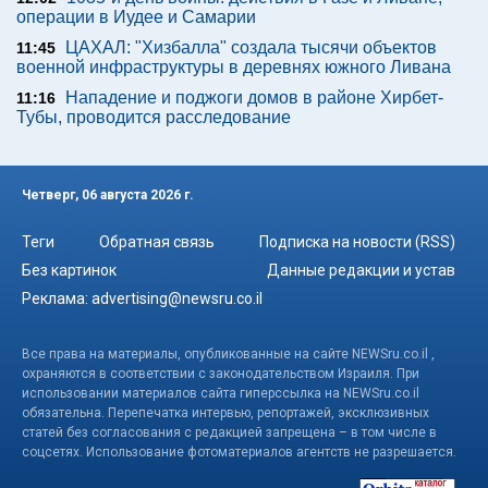
операции в Иудее и Самарии
ЦАХАЛ: "Хизбалла" создала тысячи объектов
11:45
военной инфраструктуры в деревнях южного Ливана
Нападение и поджоги домов в районе Хирбет-
11:16
Тубы, проводится расследование
Четверг, 06 августа 2026 г.
Теги
Обратная связь
Подписка на новости (RSS)
Без картинок
Данные редакции и устав
Реклама:
advertising@newsru.co.il
Все права на материалы, опубликованные на сайте NEWSru.co.il ,
охраняются в соответствии с законодательством Израиля. При
использовании материалов сайта гиперссылка на NEWSru.co.il
обязательна. Перепечатка интервью, репортажей, эксклюзивных
статей без согласования с редакцией запрещена – в том числе в
соцсетях. Использование фотоматериалов агентств не разрешается.