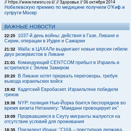
//
https://www.newsru.co.il/
//
Здоровье
//
06 октября 2014
Нобелевскую премию по медицине получили О'Киф и
супруги Мосер
ВАЖНЫЕ НОВОСТИ
1037-й день войны: действия в Газе, Ливане и
22:25
Сирии, операции в Иудее и Самарии
Walla: в ЦАХАЛе выдвигают новые версии гибели
21:32
двух резервистов в Ливане
Командующий CENTCOM прибыл в Израиль и
21:01
встретился с Эялем Замиром
В Ливане хотят прервать переговоры, требуя
20:20
вывода израильских войск
Кадетский Евробаскет. Израильтяне победили
19:42
греков
NYP: полиция Нью-Йорка боится беспорядков во
19:38
время визита Нетаниягу: "Мамдани провоцирует их"
Прорвавшиеся в Сеуту мигранты жалуются на
19:09
отсутствие условий для проживания
Президент Ирана: "США – преступная держава,
18:35