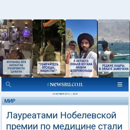
ИСПАНЕЦ ЗРЯ
НАПАЛ НА
РЕЗЕРВИСТА
ЦАХАЛА
05 ОКТЯБРЯ 2015
|
23:31
МИР
Лауреатами Нобелевской
премии по медицине стали