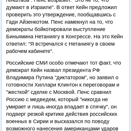
генштаба". Пенс возразил: "Это не то, что
думают в Израиле". В ответ Кейн предложил
проверить это утверждение, пообщавшись с
Гади Айзенкотом. Пенс намекнул на то, что
демократы бойкотировали выступление
Биньямина Нетаниягу в Конгрессе. На это Кейн
ответил: "Я встречался с Нетаниягу в своем
рабочем кабинете".
Российские СМИ особо отмечают тот факт, что
демократ Кейн назвал президента РФ
Владимира Путина "диктатором", но заявил о
готовности Хиллари Клинтон к переговорам и
"жесткой" сделке с Москвой. Пенс сравнил
Россию с медведем, который "никогда не
умирает и лишь иногда впадает в спячку", он
подверг резкой критике действия российских
военных в Сирии и высказался по поводу
возможного нанесения американцами ударов