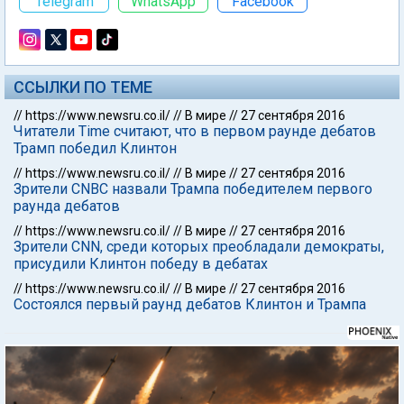
Telegram
WhatsApp
Facebook
ССЫЛКИ ПО ТЕМЕ
//
https://www.newsru.co.il/
//
В мире
//
27 сентября 2016
Читатели Time считают, что в первом раунде дебатов
Трамп победил Клинтон
//
https://www.newsru.co.il/
//
В мире
//
27 сентября 2016
Зрители CNBC назвали Трампа победителем первого
раунда дебатов
//
https://www.newsru.co.il/
//
В мире
//
27 сентября 2016
Зрители CNN, среди которых преобладали демократы,
присудили Клинтон победу в дебатах
//
https://www.newsru.co.il/
//
В мире
//
27 сентября 2016
Состоялся первый раунд дебатов Клинтон и Трампа