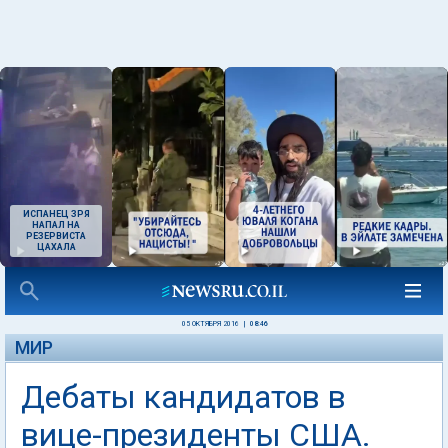
ИСПАНЕЦ ЗРЯ
НАПАЛ НА
РЕЗЕРВИСТА
ЦАХАЛА
05 ОКТЯБРЯ 2016
|
08:46
МИР
Дебаты кандидатов в
вице-президенты США.