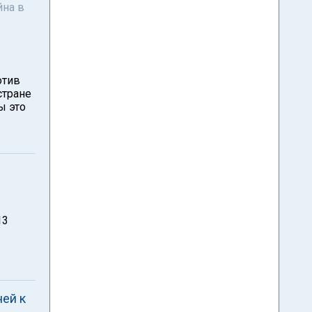
йна в
отив
стране
ы это
13
чей к