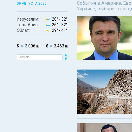
События в Америке, Евро
09 АВГУСТА 2026
Украине, выборы, санкц
Иерусалим:
20° -
32°
Тель-Авив:
26° -
32°
Эйлат:
29° -
41°
$
3.006 ₪
€
3.463 ₪