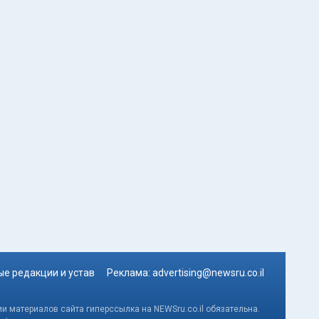
е редакции и устав
Реклама:
advertising@newsru.co.il
и материалов сайта гиперссылка на NEWSru.co.il обязательна.