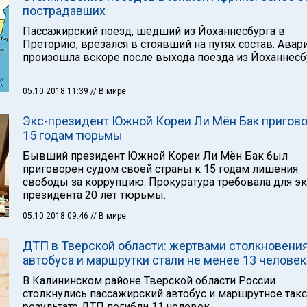
пострадавших
Пассажирский поезд, шедший из Йоханнесбурга в
Преторию, врезался в стоявший на путях состав. Авар
произошла вскоре после выхода поезда из Йоханнесб
05.10.2018 11:39
// В мире
Экс-президент Южной Кореи Ли Мён Бак пригово
15 годам тюрьмы
Бывший президент Южной Кореи Ли Мён Бак был
приговорен судом своей страны к 15 годам лишения
свободы за коррупцию. Прокуратура требовала для эк
президента 20 лет тюрьмы.
05.10.2018 09:46
// В мире
ДТП в Тверской области: жертвами столкновени
автобуса и маршрутки стали не менее 13 человек
В Калининском районе Тверской области России
столкнулись пассажирский автобус и маршрутное такс
результате ДТП погибли 11 человек.