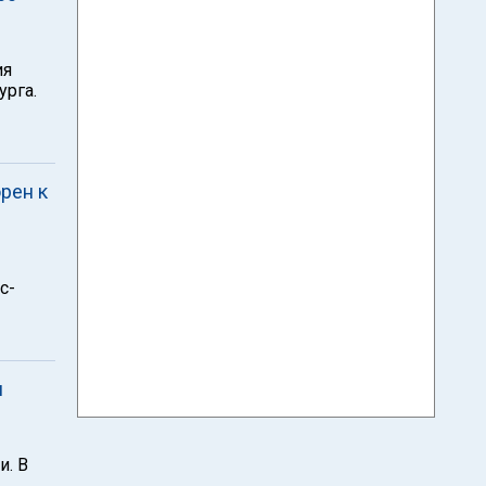
ия
урга.
рен к
с-
я
и. В