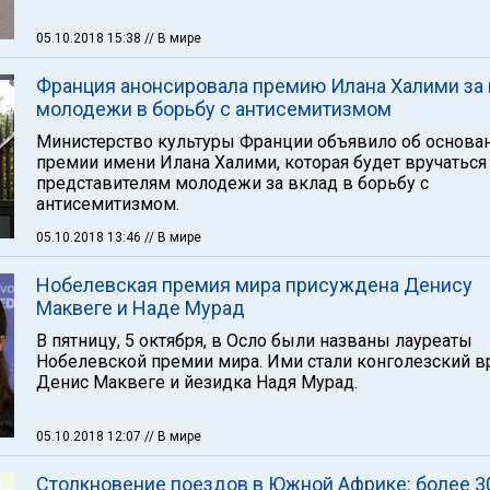
05.10.2018 15:38
// В мире
Франция анонсировала премию Илана Халими за
молодежи в борьбу с антисемитизмом
Министерство культуры Франции объявило об основа
премии имени Илана Халими, которая будет вручаться
представителям молодежи за вклад в борьбу с
антисемитизмом.
05.10.2018 13:46
// В мире
Нобелевская премия мира присуждена Денису
Маквеге и Наде Мурад
В пятницу, 5 октября, в Осло были названы лауреаты
Нобелевской премии мира. Ими стали конголезский в
Денис Маквеге и йезидка Надя Мурад.
05.10.2018 12:07
// В мире
Столкновение поездов в Южной Африке: более 3