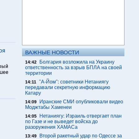
ря
ВАЖНЫЕ НОВОСТИ
Болгария возложила на Украину
14:42
орый
ответственность за взрыв БПЛА на своей
йшее
территории
"А-Йом": советники Нетаниягу
14:11
передавали секретную информацию
Катару
Иранские СМИ опубликовали видео
14:09
Моджтабы Хаменеи
Нетаниягу: Израиль отвергает план
14:05
по Газе и не выведет войска до
разоружения ХАМАСа
Второй ракетный удар по Одессе за
13:49