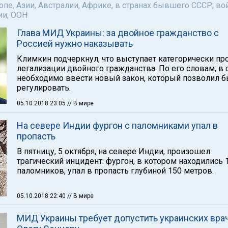
пе, Азии, Австралии, Африке, в странах бывшего СССР; во
ии, ООН
Глава МИД Украины: за двойное гражданство с
Россией нужно наказывать
Климкин подчеркнул, что выступает категорически пр
легализации двойного гражданства. По его словам, в 
необходимо ввести новый закон, который позволил б
регулировать.
05.10.2018 23:05
// В мире
На севере Индии фургон с паломниками упал в
пропасть
В пятницу, 5 октября, на севере Индии, произошел
трагический инцидент: фургон, в котором находились 
паломников, упал в пропасть глубиной 150 метров.
05.10.2018 22:40
// В мире
МИД Украины требует допустить украинских вра