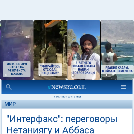
ИСПАНЕЦ ЗРЯ
НАПАЛ НА
РЕЗЕРВИСТА
ЦАХАЛА
05 СЕНТЯБРЯ 2016
|
16:36
МИР
"Интерфакс": переговоры
Нетаниягу и Аббаса