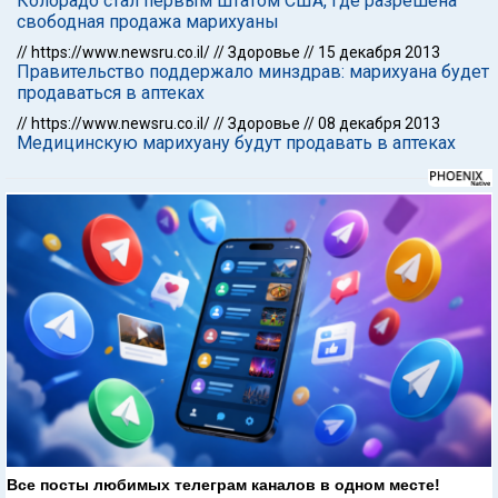
Колорадо стал первым штатом США, где разрешена
свободная продажа марихуаны
//
https://www.newsru.co.il/
//
Здоровье
//
15 декабря 2013
Правительство поддержало минздрав: марихуана будет
продаваться в аптеках
//
https://www.newsru.co.il/
//
Здоровье
//
08 декабря 2013
Медицинскую марихуану будут продавать в аптеках
Все посты любимых телеграм каналов в одном месте!