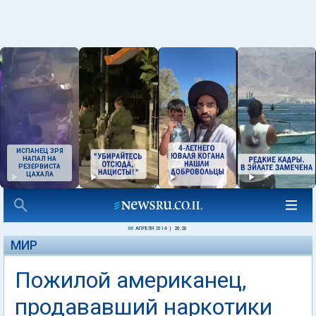
ИСПАНЕЦ ЗРЯ
НАПАЛ НА
РЕЗЕРВИСТА
ЦАХАЛА
06 АПРЕЛЯ 2014
|
20:20
МИР
Пожилой американец,
продававший наркотики