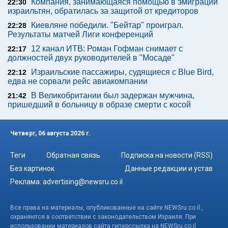
Компания, занимающаяся помощью в эмиграции
22:30
израильтян, обратилась за защитой от кредиторов
Киевляне победили. "Бейтар" проиграл.
22:28
Результаты матчей Лиги конференций
12 канал ИТВ: Роман Гофман снимает с
22:17
должностей двух руководителей в "Мосаде"
Израильские пассажиры, судящиеся с Blue Bird,
22:12
едва не сорвали рейс авиакомпании
В Великобритании был задержан мужчина,
21:42
пришедший в больницу в образе смерти с косой
Четверг, 06 августа 2026 г.
Теги
Обратная связь
Подписка на новости (RSS)
Без картинок
Данные редакции и устав
Реклама:
advertising@newsru.co.il
Все права на материалы, опубликованные на сайте NEWSru.co.il ,
охраняются в соответствии с законодательством Израиля. При
использовании материалов сайта гиперссылка на NEWSru.co.il