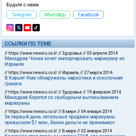
Будьте с нами:
Telegram
WhatsApp
Facebook
ССЫЛКИ ПО ТЕМЕ
//
https://www.newsru.co.il/
//
Здоровье
//
03 апреля 2014
Минздрав Чехии хочет импортировать марихуану из
Израиля
//
https://www.newsru.co.il/
//
Израиль
//
27 марта 2014
В Кирьят-Яме обнаружены наркотики и осколочная
граната
//
https://www.newsru.co.il/
//
Здоровье
//
19 февраля 2014
Минздрав борется со свободным выписыванием
марихуаны
//
https://www.newsru.co.il/
//
В мире
//
04 января 2014
За первый день легальные продажи марихуаны
превысили $1 млн., банки деньги не принимают
//
https://www.newsru.co.il/
//
В мире
//
02 января 2014