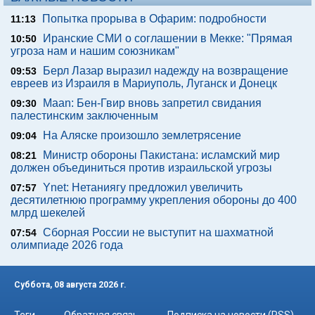
Попытка прорыва в Офарим: подробности
11:13
Иранские СМИ о соглашении в Мекке: "Прямая
10:50
угроза нам и нашим союзникам"
Берл Лазар выразил надежду на возвращение
09:53
евреев из Израиля в Мариуполь, Луганск и Донецк
Maan: Бен-Гвир вновь запретил свидания
09:30
палестинским заключенным
На Аляске произошло землетрясение
09:04
Министр обороны Пакистана: исламский мир
08:21
должен объединиться против израильской угрозы
Ynet: Нетаниягу предложил увеличить
07:57
десятилетнюю программу укрепления обороны до 400
млрд шекелей
Сборная России не выступит на шахматной
07:54
олимпиаде 2026 года
Суббота, 08 августа 2026 г.
Теги
Обратная связь
Подписка на новости (RSS)