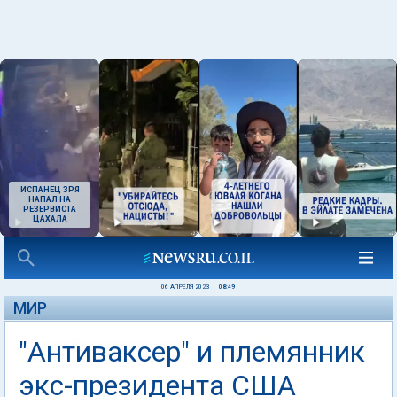
ИСПАНЕЦ ЗРЯ
НАПАЛ НА
РЕЗЕРВИСТА
ЦАХАЛА
06 АПРЕЛЯ 2023
|
08:49
МИР
"Антиваксер" и племянник
экс-президента США