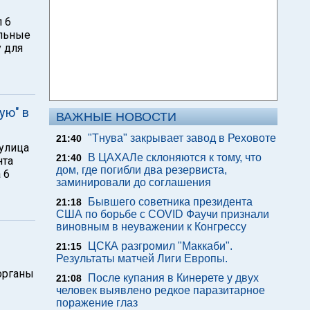
 6
ельные
 для
ую" в
ВАЖНЫЕ НОВОСТИ
"Тнува" закрывает завод в Реховоте
21:40
 улица
В ЦАХАЛе склоняются к тому, что
21:40
нта
дом, где погибли два резервиста,
 6
заминировали до соглашения
Бывшего советника президента
21:18
США по борьбе с COVID Фаучи признали
виновным в неуважении к Конгрессу
ЦСКА разгромил "Маккаби".
21:15
Результаты матчей Лиги Европы.
органы
После купания в Кинерете у двух
21:08
человек выявлено редкое паразитарное
поражение глаз