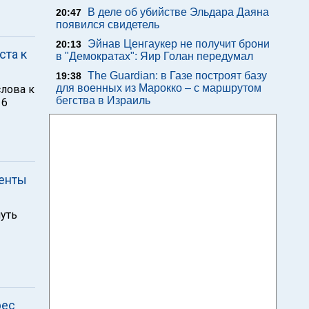
В деле об убийстве Эльдара Даяна
20:47
появился свидетель
Эйнав Ценгаукер не получит брони
20:13
ста к
в "Демократах": Яир Голан передумал
The Guardian: в Газе построят базу
19:38
для военных из Марокко – с маршрутом
слова к
бегства в Израиль
 6
денты
уть
рес