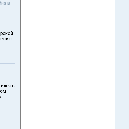
йна в
орской
чению
тился в
ром
о