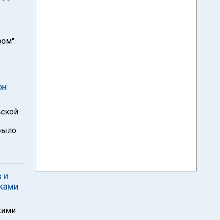
ом".
он
вской
было
 и
вками
кими