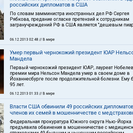
российских дипломатов в США
По словам замминистра иностранных дел РФ Сергея
Рябкова, предание огласке претензий к сотрудникам
загранучреждений РФ в США является "дешевым пиар
06.12.2013 02:48
// В мире
Умер первый чернокожий президент ЮАР Нельс
Мандела
Первый чернокожий президент ЮАР, лауреат Нобеле
премии мира Нельсон Мандела умер в своем доме в
Йоханнесбурге после продолжительной болезни. Ему 
95 лет.
06.12.2013 01:33
// В мире
Власти США обвинили 49 российских дипломатов
членов их семей в мошенничестве с медстрахо
Федеральная прокуратура Южного округа Нью-Йорка
предъявила обвинения в мошенничестве с медицинс
страховками 49 бывшим и нынешним российским