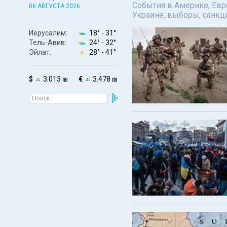
События в Америке, Евро
06 АВГУСТА 2026
Украине, выборы, санкц
Иерусалим:
18° -
31°
Тель-Авив:
24° -
32°
Эйлат:
28° -
41°
$
3.013 ₪
€
3.478 ₪