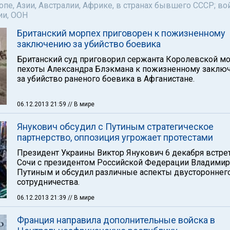
пе, Азии, Австралии, Африке, в странах бывшего СССР; во
ии, ООН
Британский морпех приговорен к пожизненному
заключению за убийство боевика
Британский суд приговорил сержанта Королевской м
пехоты Александра Блэкмана к пожизненному заклю
за убийство раненого боевика в Афганистане.
06.12.2013 21:59
// В мире
Янукович обсудил с Путиным стратегическое
партнерство, оппозиция угрожает протестами
Президент Украины Виктор Янукович 6 декабря встре
Сочи с президентом Российской Федерации Владими
Путиным и обсудил различные аспекты двустороннег
сотрудничества.
06.12.2013 21:39
// В мире
Франция направила дополнительные войска в