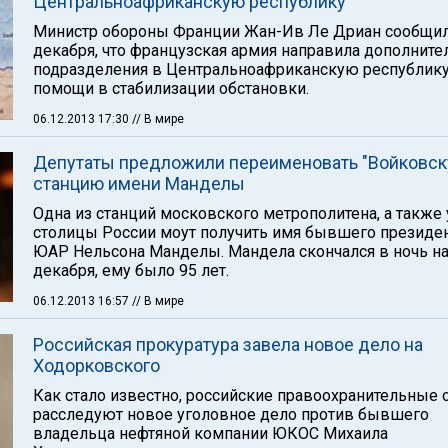
Центральноафриканскую республику
Министр обороны Франции Жан-Ив Ле Дриан сообщил
декабря, что французская армия направила дополнит
подразделения в Центральноафриканскую республику
помощи в стабилизации обстановки.
06.12.2013 17:30
// В мире
Депутаты предложили переименовать "Войковск
станцию имени Манделы
Одна из станций московского метрополитена, а также
столицы России моут получить имя бывшего президе
ЮАР Нельсона Манделы. Мандела скончался в ночь на
декабря, ему было 95 лет.
06.12.2013 16:57
// В мире
Российская прокуратура завела новое дело на
Ходорковского
Как стало известно, российские правоохранительные 
расследуют новое уголовное дело против бывшего
владельца нефтяной компании ЮКОС Михаила