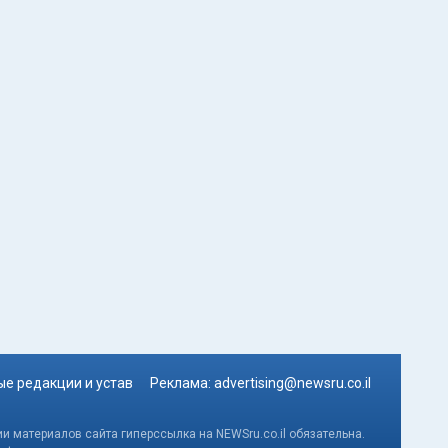
е редакции и устав
Реклама:
advertising@newsru.co.il
и материалов сайта гиперссылка на NEWSru.co.il обязательна.