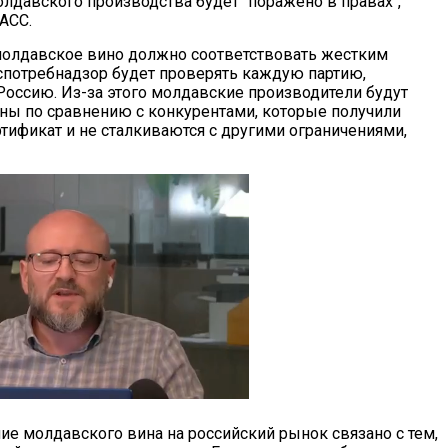
олдавского производства будет "поражено в правах",
АСС.
 молдавское вино должно соответствовать жестким
оспотребнадзор будет проверять каждую партию,
оссию. Из-за этого молдавские производители будут
ы по сравнению с конкурентами, которые получили
тификат и не сталкиваются с другими ограничениями,
е молдавского вина на российский рынок связано с тем,