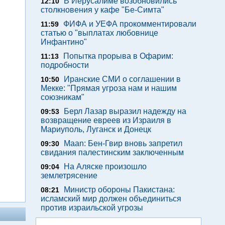
В Иерусалиме возобновились
12:10
столкновения у кафе "Бе-Симта"
ФИФА и УЕФА прокомментировали
11:59
статью о "выплатах любовнице
Инфантино"
Попытка прорыва в Офарим:
11:13
подробности
Иранские СМИ о соглашении в
10:50
Мекке: "Прямая угроза нам и нашим
союзникам"
Берл Лазар выразил надежду на
09:53
возвращение евреев из Израиля в
Мариуполь, Луганск и Донецк
Maan: Бен-Гвир вновь запретил
09:30
свидания палестинским заключенным
На Аляске произошло
09:04
землетрясение
Министр обороны Пакистана:
08:21
исламский мир должен объединиться
против израильской угрозы