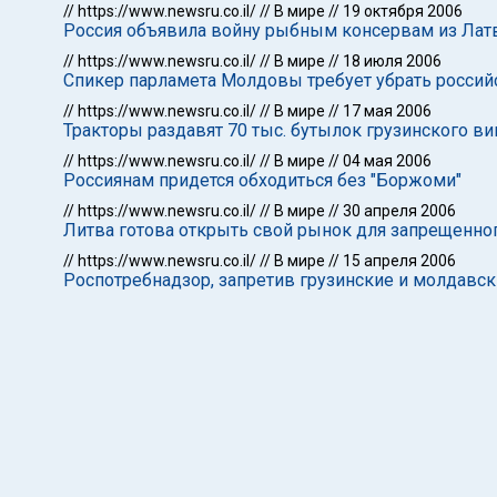
//
https://www.newsru.co.il/
//
В мире
//
19 октября 2006
Россия объявила войну рыбным консервам из Лат
//
https://www.newsru.co.il/
//
В мире
//
18 июля 2006
Спикер парламета Молдовы требует убрать росси
//
https://www.newsru.co.il/
//
В мире
//
17 мая 2006
Тракторы раздавят 70 тыс. бутылок грузинского ви
//
https://www.newsru.co.il/
//
В мире
//
04 мая 2006
Россиянам придется обходиться без "Боржоми"
//
https://www.newsru.co.il/
//
В мире
//
30 апреля 2006
Литва готова открыть свой рынок для запрещенног
//
https://www.newsru.co.il/
//
В мире
//
15 апреля 2006
Роспотребнадзор, запретив грузинские и молдавск