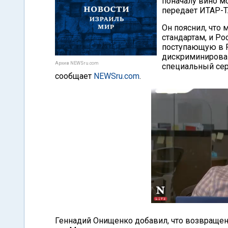
поначалу вино м
передает ИТАР-Т
Он пояснил, что
стандартам, и Р
поступающую в Р
дискриминирован
Архив NEWSru.com
специальный сер
сообщает
NEWSru.com
.
Геннадий Онищенко добавил, что возвращени