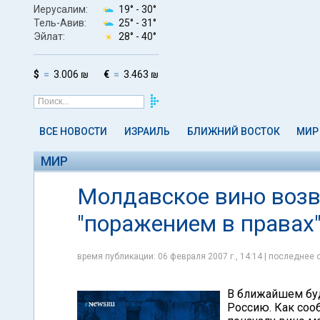
Иерусалим:
19° -
30°
Тель-Авив:
25° -
31°
Эйлат:
28° -
40°
$
3.006 ₪
€
3.463 ₪
ВСЕ НОВОСТИ
ИЗРАИЛЬ
БЛИЖНИЙ ВОСТОК
МИР
МИР
Молдавское вино возв
"поражением в правах
время публикации: 06 февраля 2007 г., 14:14 | последнее 
В ближайшем бу
Россию. Как соо