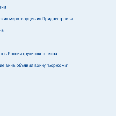
вии
йских миротворцев из Приднестровья
на
о в России грузинского вина
ие вина, объявил войну "Боржоми"