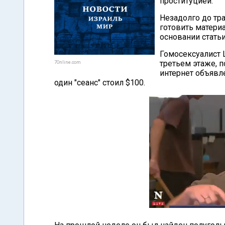
проституцией.
Незадолго до тр
готовить матери
основании статьи
Гомосексуалист 
третьем этаже, п
7Online.com
интернет объявл
один "сеанс" стоил $100.