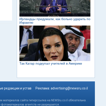
е редакции и устав
Реклама:
advertising@newsru.co.il
и материалов сайта гиперссылка на NEWSru.co.il обязательна.
е фотоматериалов агентств не разрешается.