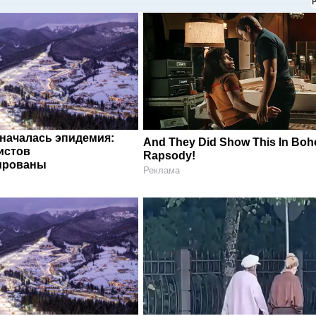
 началась эпидемия:
And They Did Show This In Bo
истов
Rapsody!
ированы
Реклама