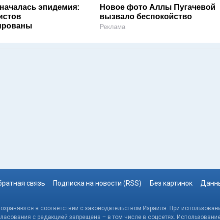
 началась эпидемия:
Новое фото Аллы Пугачевой
истов
вызвало беспокойство
ированы
Реклама
братная связь
Подписка на новости (RSS)
Без картинок
Данны
, охраняются в соответствии с законодательством Израиля. При использовани
гласования с редакцией запрещена – в том числе в соцсетях. Использовани