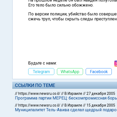
На прошлой неделе он был найден полуголы
Его тело было сильно обожжено.
По версии полиции, убийство было соверше
сжечь труп, чтобы скрыть следы преступлен
Будьте с нами:
Telegram
WhatsApp
Facebook
ССЫЛКИ ПО ТЕМЕ
//
https://www.newsru.co.il/
//
В Израиле
//
27 декабря 2005
Программа партии МЕРЕЦ: бескомпромиссная борьб
//
https://www.newsru.co.il/
//
В Израиле
//
15 декабря 2005
Муниципалитет Тель-Авива сделал щедрый подаро