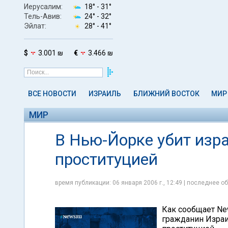
Иерусалим:
18° -
31°
Тель-Авив:
24° -
32°
Эйлат:
28° -
41°
$
3.001 ₪
€
3.466 ₪
ВСЕ НОВОСТИ
ИЗРАИЛЬ
БЛИЖНИЙ ВОСТОК
МИР
МИР
В Нью-Йорке убит изр
проституцией
время публикации: 06 января 2006 г., 12:49 | последнее об
Как сообщает Ne
гражданин Израи