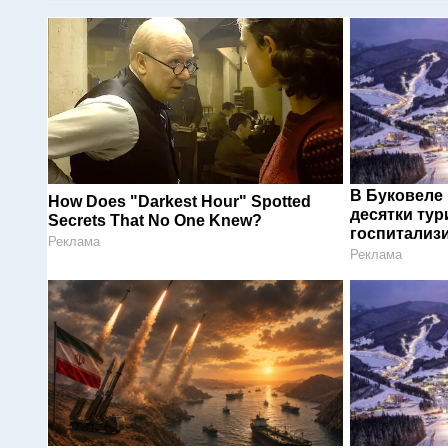
В Буковеле
How Does "Darkest Hour" Spotted
десятки тур
Secrets That No One Knew?
госпитализ
Реклама
Реклама