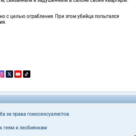
м, связанным и задушенным в салоне своей квартиры.
но с целью ограбления. При этом убийца попытался
ия.
а за права гомосексуалистов
к геям и лесбиянкам