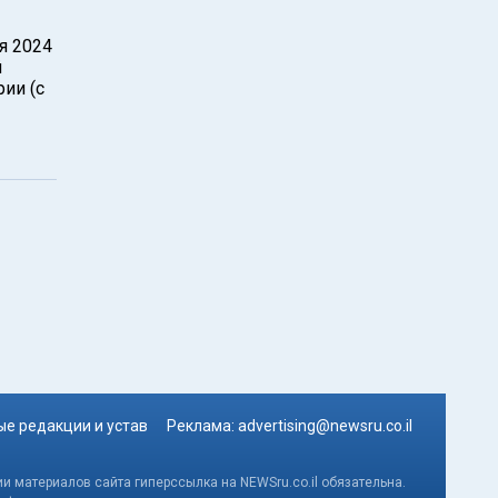
я 2024
й
ии (с
е редакции и устав
Реклама:
advertising@newsru.co.il
и материалов сайта гиперссылка на NEWSru.co.il обязательна.