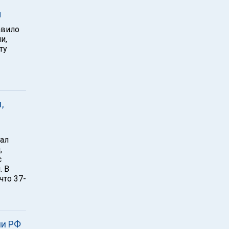
ы
авило
и,
ту
,
ал
,
с
. В
что 37-
ии РФ