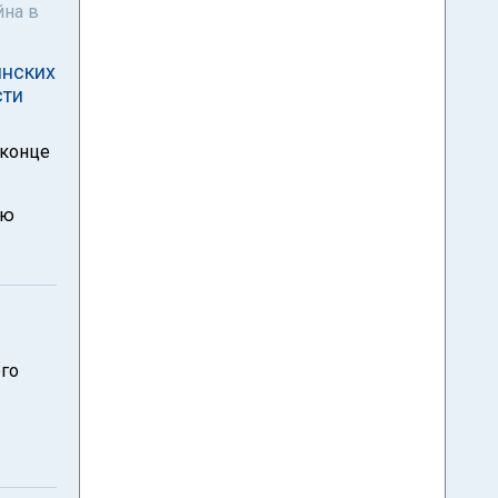
йна в
инских
сти
 конце
-
ию
го