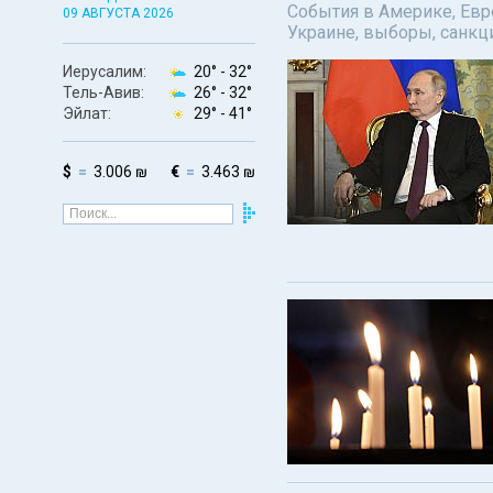
События в Америке, Евро
09 АВГУСТА 2026
Украине, выборы, санкц
Иерусалим:
20° -
32°
Тель-Авив:
26° -
32°
Эйлат:
29° -
41°
$
3.006 ₪
€
3.463 ₪