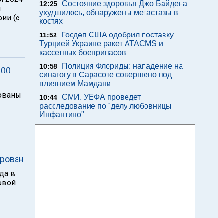
Состояние здоровья Джо Байдена
12:25
й
ухудшилось, обнаружены метастазы в
ии (с
костях
Госдеп США одобрил поставку
11:52
Турцией Украине ракет ATACMS и
кассетных боеприпасов
Полиция Флориды: нападение на
10:58
100
синагогу в Сарасоте совершено под
влиянием Мамдани
вованы
СМИ. УЕФА проведет
10:44
расследование по "делу любовницы
Инфантино"
ирован
да в
овой