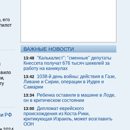
, его
 пилот
ВАЖНЫЕ НОВОСТИ
"Калькалист": "сменные" депутаты
13:48
ы
Кнессета получат 676 тысяч шекелей за
работу на каникулах
авило
1038-й день войны: действия в Газе,
13:42
и,
Ливане и Сирии, операции в Иудее и
ту
Самарии
Ребенка оставили в машине в Лоде,
13:34
он в критическом состоянии
Дипломат еврейского
13:00
происхождения из Коста-Рики,
ии РФ
критикующая Израиль, может возглавить
ООН
я 2024