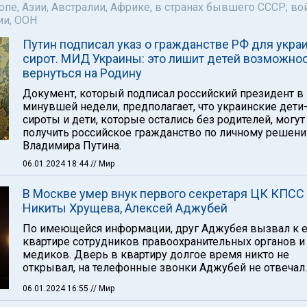
пе, Азии, Австралии, Африке, в странах бывшего СССР; во
ии, ООН
Путин подписал указ о гражданстве РФ для укра
сирот. МИД Украины: это лишит детей возможно
вернуться на Родину
Документ, который подписал российский президент в
минувшей недели, предполагает, что украинские дети
сироты и дети, которые остались без родителей, могут
получить российское гражданство по личному решен
Владимира Путина.
06.01.2024 18:44
// Мир
В Москве умер внук первого секретаря ЦК КПСС
Никиты Хрущева, Алексей Аджубей
По имеющейся информации, друг Аджубея вызвал к е
квартире сотрудников правоохранительных органов и
медиков. Дверь в квартиру долгое время никто не
открывал, на телефонные звонки Аджубей не отвечал.
06.01.2024 16:55
// Мир