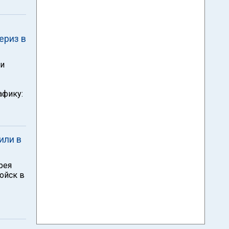
ериз в
ии
афику:
или в
рея
ойск в