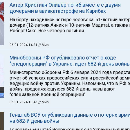
Актер Кристиан Оливер погиб вместе с двумя
дочерьми в авиакатастрофе на Карибах
На борту находились четыре человека: 51-летний актер
дочери (12-летняя Анник и 10-летняя Мадита), а также
Роберт Сакс. Все четверо погибли.
06.01.2024 14:31
// Мир
Минобороны РФ опубликовало отчет о ходе
"спецоперации" в Украине: идет 682-й день войн
Министерство обороны РФ 6 января 2024 года предст
отчет об успехах пророссийских сил и российской арми
ведущих войну против Украины. Напомним, что в РФ э
войну, продолжающуюся 682-й день, называют
"специальной военной операцией".
06.01.2024 13:45
// Мир
Генштаб ВСУ опубликовал данные о потерях арм
на 682-й день войны
Генеральный штаб Вооруженных сил Украины 6 январ