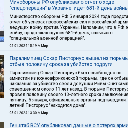
Минобороны РФ опубликовало отчет о ходе
"спецоперации" в Украине: идет 681-й день войн
Министерство обороны РФ 5 января 2024 года предст
отчет об успехах пророссийских сил и российской арми
ведущих войну против Украины. Напомним, что в РФ э
войну, продолжающуюся 681-й день, называют
"специальной военной операцией".
05.01.2024 15:19
// Мир
Паралимпиец Оскар Писториус вышел из тюрьмы
отбыв половину срока за убийство подруги
Паралимпиец Оскар Писториус был освобожден по
амнистии из южноафриканской тюрьмы, где он отбыв
наказание за убийство своей девушки Ривы Сниткамп
совершенном около 11 лет назад. В тюрьме Писториу
провел половину своего 13-летнего срока заключения
пятницу, 5 января, официальные органы подтвердили, 
летний Писториус "находится дома".
05.01.2024 13:30
// Мир
Генштаб ВСУ опубликовал данные о потерях арм