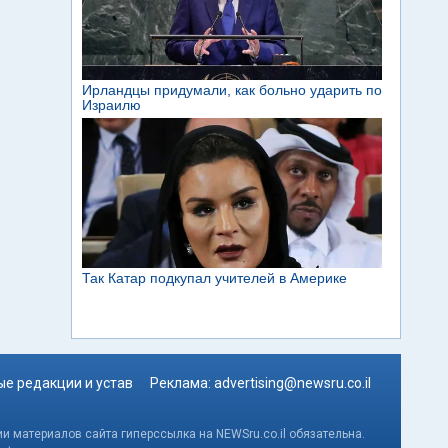
е редакции и устав
Реклама:
advertising@newsru.co.il
и материалов сайта гиперссылка на NEWSru.co.il обязательна.