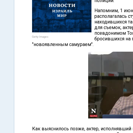
полиции.
Напомним, 1 июня
располагалась ст
находившихся та
для съемок, акте
псевдонимом Том
Getty Images
бросившихся на 
"новоявленным самураем".
Как выяснилось позже, актер, исполнявший 