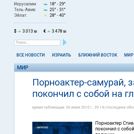
Иерусалим:
18° -
29°
Тель-Авив:
25° -
31°
Эйлат:
28° -
40°
$
3.013 ₪
€
3.478 ₪
ВСЕ НОВОСТИ
ИЗРАИЛЬ
БЛИЖНИЙ ВОСТОК
МИР
МИР
Порноактер-самурай, 
покончил с собой на г
время публикации: 06 июня 2010 г., 09:14 | последнее обно
Порноактер Стив
покончил с собо