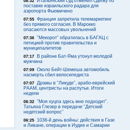
Итальянский суд отменил сделку по
08:32
поставке израильского радара для
аэропорта Фьюмичино
Франция запретила телемаркетинг
07:55
без прямого согласия. В Марокко
опасаются массовых увольнений
"Мекорот" обратилась в БАГАЦ с
07:36
петицией против правительства и
муниципалитетов
В районе Бат-Яма утонул молодой
07:17
мужчина
Около Бейт-Шемеша автомобиль
07:09
насмерть сбил велосипедиста
Драмы в "Ликуде", арабо-еврейский
07:07
РААМ, центристы на распутье. Итоги
недели
"Моя хуцпа здесь мне подходит".
06:32
Татьяна Глезер в передаче "Детский
недетский вопрос"
1036-й день войны: действия в Газе
06:25
и Ливане, операции в Иудее и Самарии